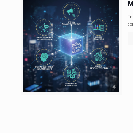
M
Tr
cò