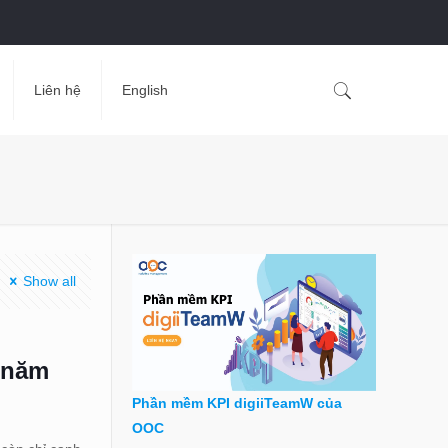
Liên hệ
English
Show all
 năm
Phần mềm KPI digiiTeamW của
OOC