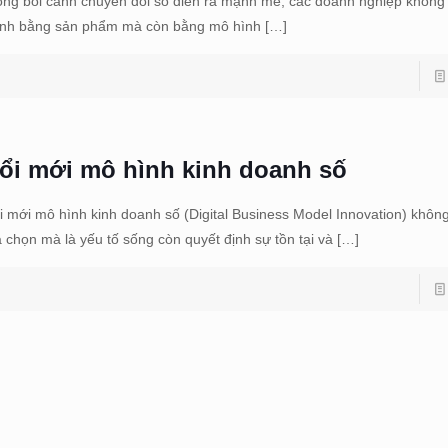
ong bối cảnh chuyển đổi số diễn ra mạnh mẽ, các doanh nghiệp không
anh bằng sản phẩm mà còn bằng mô hình
[…]
ổi mới mô hình kinh doanh số
i mới mô hình kinh doanh số (Digital Business Model Innovation) khôn
a chọn mà là yếu tố sống còn quyết định sự tồn tại và
[…]