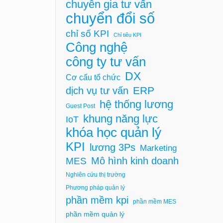
chuyên gia tư vấn
chuyển đổi số
chỉ số KPI
Chỉ tiêu KPI
Công nghệ
công ty tư vấn
DX
Cơ cấu tổ chức
ERP
dịch vụ tư vấn
hệ thống lương
Guest Post
khung năng lực
IoT
khóa học quản lý
KPI
lương 3Ps
Marketing
Mô hình kinh doanh
MES
Nghiên cứu thị trường
Phương pháp quản lý
phần mềm kpi
phần mềm MES
phần mềm quản lý