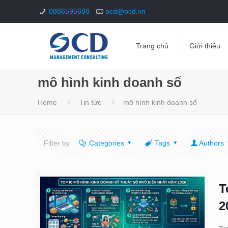
0886595688
ocd@ocd.vn
Trang chủ
Giới thiệu
mô hình kinh doanh số
Home
Tin tức
mô hình kinh doanh số
Filter by
Categories
Tags
Authors
T
2