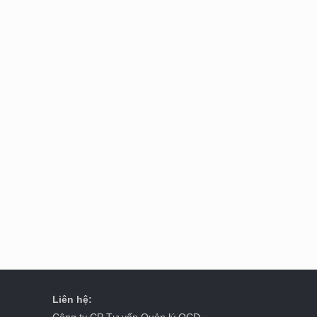
Liên hệ:
Công ty CP Tư vấn Quản lý OCD