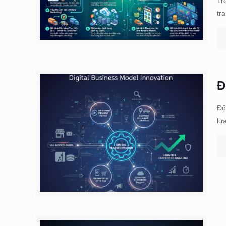
Tr
tr
Đ
Đổ
lự