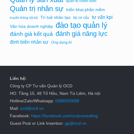
quản trị chiến lược
Quản trị nhân sự
triển khai phần mềm
tư vấn kpi
Trí tuệ nhân tạo
tái cơ cấu
truyền thông nội bộ
đào tạo quản lý
Văn hóa doanh nghiệp
đánh giá năng lực
đánh giá kết quả
định biên nhân sự
Ứng dụng AI
Liên hệ:
Công ty CP Tư vấn Quản lý OCD
HO: Tầng 15, 48 Tố Hữu, Nam Từ Liêm, Hà nội
Hotline/Zalo/Whatsapp:
0886595688
Mail:
ocd@ocd.vn
Facebook:
https://facebook.com/ocdconsulting
Guest Post or Link Insertion:
gp@ocd.vn