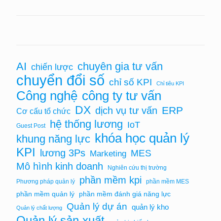
AI
chuyên gia tư vấn
chiến lược
chuyển đổi số
chỉ số KPI
Chỉ tiêu KPI
Công nghệ
công ty tư vấn
DX
ERP
dịch vụ tư vấn
Cơ cấu tổ chức
hệ thống lương
IoT
Guest Post
khóa học quản lý
khung năng lực
KPI
lương 3Ps
MES
Marketing
Mô hình kinh doanh
Nghiên cứu thị trường
phần mềm kpi
Phương pháp quản lý
phần mềm MES
phần mềm quản lý
phần mềm đánh giá năng lực
Quản lý dự án
quản lý kho
Quản lý chất lượng
Quản lý sản xuất