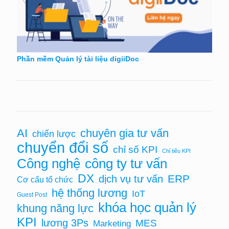
Phần mềm Quản lý tài liệu digiiDoc
chuyên gia tư vấn
AI
chiến lược
chuyển đổi số
chỉ số KPI
Chỉ tiêu KPI
Công nghệ
công ty tư vấn
DX
ERP
dịch vụ tư vấn
Cơ cấu tổ chức
hệ thống lương
IoT
Guest Post
khóa học quản lý
khung năng lực
KPI
lương 3Ps
MES
Marketing