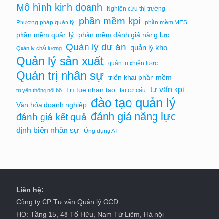
Mô hình kinh doanh
Nghiên cứu thị trường
phần mềm kpi
Phương pháp quản lý
phần mềm MES
phần mềm quản lý
phần mềm đánh giá năng lực
Quản lý dự án
quản lý kho
Quản lý chất lượng
Quản lý sản xuất
quản trị chiến lược
Quản trị nhân sự
triển khai phần mềm
tư vấn kpi
Trí tuệ nhân tạo
tái cơ cấu
truyền thông nội bộ
đào tạo quản lý
Văn hóa doanh nghiệp
đánh giá năng lực
đánh giá kết quả
định biên nhân sự
Ứng dụng AI
Liên hệ:
Công ty CP Tư vấn Quản lý OCD
HO: Tầng 15, 48 Tố Hữu, Nam Từ Liêm, Hà nội