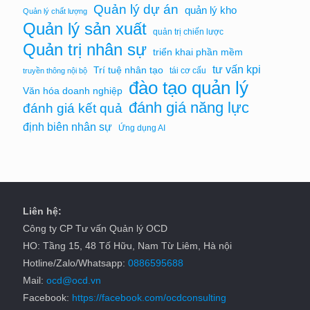
Quản lý dự án
quản lý kho
Quản lý chất lượng
Quản lý sản xuất
quản trị chiến lược
Quản trị nhân sự
triển khai phần mềm
tư vấn kpi
Trí tuệ nhân tạo
tái cơ cấu
truyền thông nội bộ
đào tạo quản lý
Văn hóa doanh nghiệp
đánh giá năng lực
đánh giá kết quả
định biên nhân sự
Ứng dụng AI
Liên hệ:
Công ty CP Tư vấn Quản lý OCD
HO: Tầng 15, 48 Tố Hữu, Nam Từ Liêm, Hà nội
Hotline/Zalo/Whatsapp:
0886595688
Mail:
ocd@ocd.vn
Facebook:
https://facebook.com/ocdconsulting