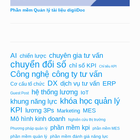
Phần mềm Quản lý tài liệu digiiDoc
AI
chuyên gia tư vấn
chiến lược
chuyển đổi số
chỉ số KPI
Chỉ tiêu KPI
Công nghệ
công ty tư vấn
DX
ERP
dịch vụ tư vấn
Cơ cấu tổ chức
hệ thống lương
IoT
Guest Post
khóa học quản lý
khung năng lực
KPI
lương 3Ps
MES
Marketing
Mô hình kinh doanh
Nghiên cứu thị trường
phần mềm kpi
Phương pháp quản lý
phần mềm MES
phần mềm quản lý
phần mềm đánh giá năng lực