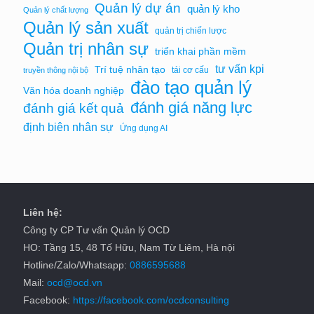
Quản lý dự án
quản lý kho
Quản lý chất lượng
Quản lý sản xuất
quản trị chiến lược
Quản trị nhân sự
triển khai phần mềm
tư vấn kpi
Trí tuệ nhân tạo
tái cơ cấu
truyền thông nội bộ
đào tạo quản lý
Văn hóa doanh nghiệp
đánh giá năng lực
đánh giá kết quả
định biên nhân sự
Ứng dụng AI
Liên hệ:
Công ty CP Tư vấn Quản lý OCD
HO: Tầng 15, 48 Tố Hữu, Nam Từ Liêm, Hà nội
Hotline/Zalo/Whatsapp:
0886595688
Mail:
ocd@ocd.vn
Facebook:
https://facebook.com/ocdconsulting