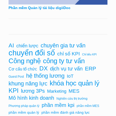
Phần mềm Quản lý tài liệu digiiDoc
AI
chuyên gia tư vấn
chiến lược
chuyển đổi số
chỉ số KPI
Chỉ tiêu KPI
Công nghệ
công ty tư vấn
DX
ERP
dịch vụ tư vấn
Cơ cấu tổ chức
hệ thống lương
IoT
Guest Post
khóa học quản lý
khung năng lực
KPI
lương 3Ps
MES
Marketing
Mô hình kinh doanh
Nghiên cứu thị trường
phần mềm kpi
Phương pháp quản lý
phần mềm MES
phần mềm quản lý
phần mềm đánh giá năng lực