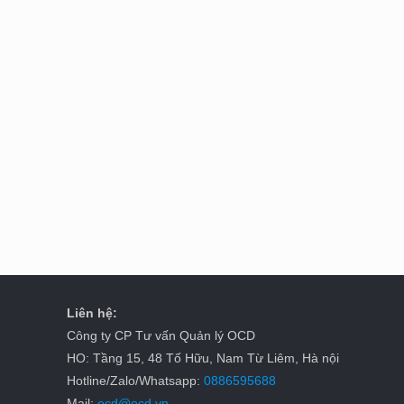
Liên hệ:
Công ty CP Tư vấn Quản lý OCD
HO: Tầng 15, 48 Tố Hữu, Nam Từ Liêm, Hà nội
Hotline/Zalo/Whatsapp:
0886595688
Mail:
ocd@ocd.vn