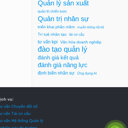
Quản lý sản xuất
quản trị chiến lược
Quản trị nhân sự
triển khai phần mềm
truyền thông nội bộ
Trí tuệ nhân tạo
tái cơ cấu
tư vấn kpi
Văn hóa doanh nghiệp
đào tạo quản lý
đánh giá kết quả
đánh giá năng lực
định biên nhân sự
Ứng dụng AI
ịch vụ:
ư vấn Chuyển đổi số
ư vấn Tái cơ cấu
ư vấn Hệ thống Quản lý
ghiên cứu thị trường