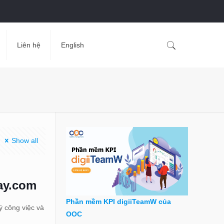
Liên hệ
English
Show all
ay.com
Phần mềm KPI digiiTeamW của
 công việc và
OOC