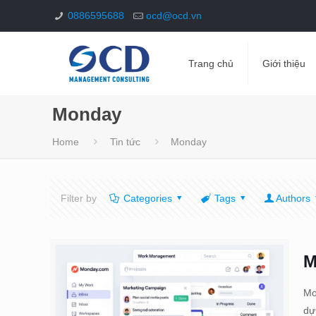
0886595688
ocd@ocd.vn
Trang chủ
Giới thiệu
Monday
Home
Tin tức
Monday
Filter by
Categories
Tags
Authors
M
Mo
dự