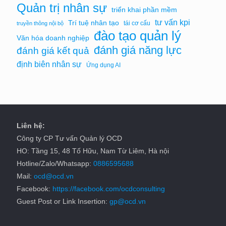
Quản trị nhân sự
triển khai phần mềm
tư vấn kpi
Trí tuệ nhân tạo
tái cơ cấu
truyền thông nội bộ
đào tạo quản lý
Văn hóa doanh nghiệp
đánh giá năng lực
đánh giá kết quả
định biên nhân sự
Ứng dụng AI
Liên hệ:
Công ty CP Tư vấn Quản lý OCD
HO: Tầng 15, 48 Tố Hữu, Nam Từ Liêm, Hà nội
Hotline/Zalo/Whatsapp:
0886595688
Mail:
ocd@ocd.vn
Facebook:
https://facebook.com/ocdconsulting
Guest Post or Link Insertion:
gp@ocd.vn