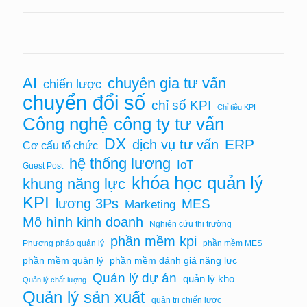
chuyên gia tư vấn
AI
chiến lược
chuyển đổi số
chỉ số KPI
Chỉ tiêu KPI
Công nghệ
công ty tư vấn
DX
ERP
dịch vụ tư vấn
Cơ cấu tổ chức
hệ thống lương
IoT
Guest Post
khóa học quản lý
khung năng lực
KPI
lương 3Ps
MES
Marketing
Mô hình kinh doanh
Nghiên cứu thị trường
phần mềm kpi
Phương pháp quản lý
phần mềm MES
phần mềm quản lý
phần mềm đánh giá năng lực
Quản lý dự án
quản lý kho
Quản lý chất lượng
Quản lý sản xuất
quản trị chiến lược