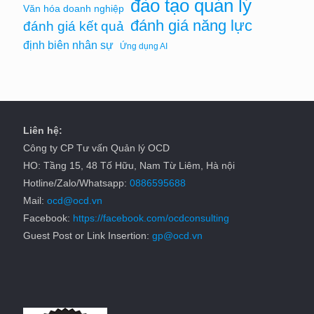
đào tạo quản lý
Văn hóa doanh nghiệp
đánh giá năng lực
đánh giá kết quả
định biên nhân sự
Ứng dụng AI
Liên hệ:
Công ty CP Tư vấn Quản lý OCD
HO: Tầng 15, 48 Tố Hữu, Nam Từ Liêm, Hà nội
Hotline/Zalo/Whatsapp:
0886595688
Mail:
ocd@ocd.vn
Facebook:
https://facebook.com/ocdconsulting
Guest Post or Link Insertion:
gp@ocd.vn