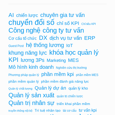
AI
chuyên gia tư vấn
chiến lược
chuyển đổi số
chỉ số KPI
Chỉ tiêu KPI
Công nghệ
công ty tư vấn
DX
ERP
dịch vụ tư vấn
Cơ cấu tổ chức
hệ thống lương
IoT
Guest Post
khóa học quản lý
khung năng lực
KPI
lương 3Ps
MES
Marketing
Mô hình kinh doanh
Nghiên cứu thị trường
phần mềm kpi
Phương pháp quản lý
phần mềm MES
phần mềm quản lý
phần mềm đánh giá năng lực
Quản lý dự án
quản lý kho
Quản lý chất lượng
Quản lý sản xuất
quản trị chiến lược
Quản trị nhân sự
triển khai phần mềm
tư vấn kpi
Trí tuệ nhân tạo
tái cơ cấu
truyền thông nội bộ