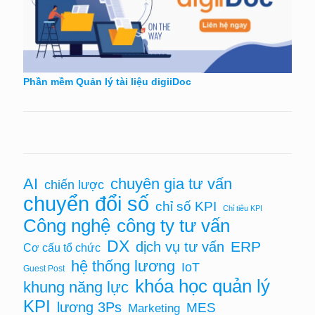
Phần mềm Quản lý tài liệu digiiDoc
chuyên gia tư vấn
AI
chiến lược
chuyển đổi số
chỉ số KPI
Chỉ tiêu KPI
Công nghệ
công ty tư vấn
DX
ERP
dịch vụ tư vấn
Cơ cấu tổ chức
hệ thống lương
IoT
Guest Post
khóa học quản lý
khung năng lực
KPI
lương 3Ps
MES
Marketing