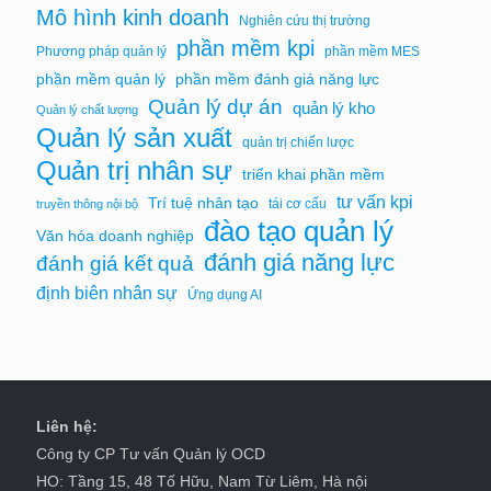
Mô hình kinh doanh
Nghiên cứu thị trường
phần mềm kpi
Phương pháp quản lý
phần mềm MES
phần mềm quản lý
phần mềm đánh giá năng lực
Quản lý dự án
quản lý kho
Quản lý chất lượng
Quản lý sản xuất
quản trị chiến lược
Quản trị nhân sự
triển khai phần mềm
tư vấn kpi
Trí tuệ nhân tạo
tái cơ cấu
truyền thông nội bộ
đào tạo quản lý
Văn hóa doanh nghiệp
đánh giá năng lực
đánh giá kết quả
định biên nhân sự
Ứng dụng AI
Liên hệ:
Công ty CP Tư vấn Quản lý OCD
HO: Tầng 15, 48 Tố Hữu, Nam Từ Liêm, Hà nội