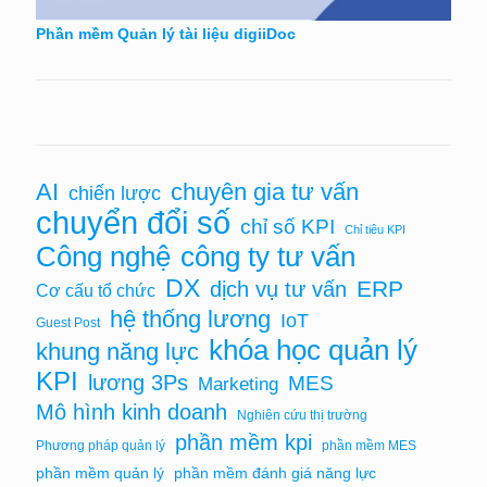
Phần mềm Quản lý tài liệu digiiDoc
AI
chuyên gia tư vấn
chiến lược
chuyển đổi số
chỉ số KPI
Chỉ tiêu KPI
Công nghệ
công ty tư vấn
DX
ERP
dịch vụ tư vấn
Cơ cấu tổ chức
hệ thống lương
IoT
Guest Post
khóa học quản lý
khung năng lực
KPI
lương 3Ps
MES
Marketing
Mô hình kinh doanh
Nghiên cứu thị trường
phần mềm kpi
Phương pháp quản lý
phần mềm MES
phần mềm quản lý
phần mềm đánh giá năng lực