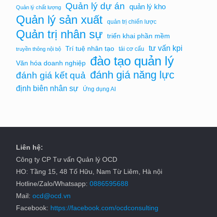
Quản lý dự án
quản lý kho
Quản lý chất lượng
Quản lý sản xuất
quản trị chiến lược
Quản trị nhân sự
triển khai phần mềm
tư vấn kpi
Trí tuệ nhân tạo
tái cơ cấu
truyền thông nội bộ
đào tạo quản lý
Văn hóa doanh nghiệp
đánh giá năng lực
đánh giá kết quả
định biên nhân sự
Ứng dụng AI
Liên hệ:
Công ty CP Tư vấn Quản lý OCD
HO: Tầng 15, 48 Tố Hữu, Nam Từ Liêm, Hà nội
Hotline/Zalo/Whatsapp:
0886595688
Mail:
ocd@ocd.vn
Facebook:
https://facebook.com/ocdconsulting