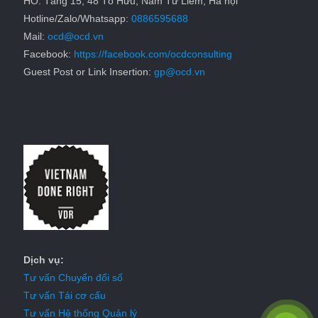
HO: Tầng 15, 48 Tố Hữu, Nam Từ Liêm, Hà nội
Hotline/Zalo/Whatsapp:
0886595688
Mail:
ocd@ocd.vn
Facebook:
https://facebook.com/ocdconsulting
Guest Post or Link Insertion:
gp@ocd.vn
Dịch vụ:
Tư vấn Chuyển đổi số
Tư vấn Tái cơ cấu
Tư vấn Hệ thống Quản lý