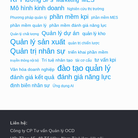
Marketing
Mô hình kinh doanh
Nghiên cứu thị trường
phần mềm kpi
Phương pháp quản lý
phần mềm MES
phần mềm quản lý
phần mềm đánh giá năng lực
Quản lý dự án
quản lý kho
Quản lý chất lượng
Quản lý sản xuất
quản trị chiến lược
Quản trị nhân sự
triển khai phần mềm
tư vấn kpi
Trí tuệ nhân tạo
tái cơ cấu
truyền thông nội bộ
đào tạo quản lý
Văn hóa doanh nghiệp
đánh giá năng lực
đánh giá kết quả
định biên nhân sự
Ứng dụng AI
Liên hệ:
Công ty CP Tư vấn Quản lý OCD