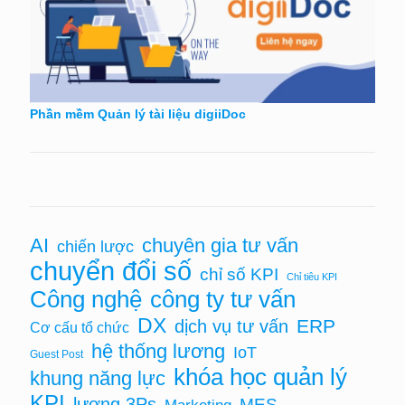
Phần mềm Quản lý tài liệu digiiDoc
chuyên gia tư vấn
AI
chiến lược
chuyển đổi số
chỉ số KPI
Chỉ tiêu KPI
Công nghệ
công ty tư vấn
DX
ERP
dịch vụ tư vấn
Cơ cấu tổ chức
hệ thống lương
IoT
Guest Post
khóa học quản lý
khung năng lực
KPI
lương 3Ps
MES