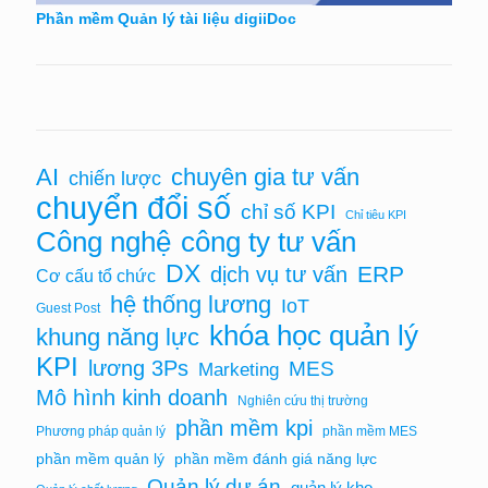
Phần mềm Quản lý tài liệu digiiDoc
AI
chuyên gia tư vấn
chiến lược
chuyển đổi số
chỉ số KPI
Chỉ tiêu KPI
Công nghệ
công ty tư vấn
DX
ERP
dịch vụ tư vấn
Cơ cấu tổ chức
hệ thống lương
IoT
Guest Post
khóa học quản lý
khung năng lực
KPI
lương 3Ps
MES
Marketing
Mô hình kinh doanh
Nghiên cứu thị trường
phần mềm kpi
Phương pháp quản lý
phần mềm MES
phần mềm quản lý
phần mềm đánh giá năng lực
Quản lý dự án
quản lý kho