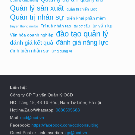
Quản lý chất lượng
Quản lý sản xuất
quản trị chiến lược
Quản trị nhân sự
triển khai phần mềm
tư vấn kpi
Trí tuệ nhân tạo
tái cơ cấu
truyền thông nội bộ
đào tạo quản lý
Văn hóa doanh nghiệp
đánh giá năng lực
đánh giá kết quả
định biên nhân sự
Ứng dụng AI
Liên hệ:
Công ty CP Tư vấn Quản lý OCD
HO: Tầng 15, 48 Tố Hữu, Nam Từ Liêm, Hà nội
Hotline/Zalo/Whatsapp:
0886595688
Mail:
ocd@ocd.vn
Facebook:
https://facebook.com/ocdconsulting
Guest Post or Link Insertion:
gp@ocd.vn