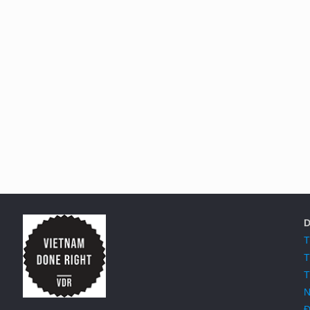
D
T
T
T
N
Đ