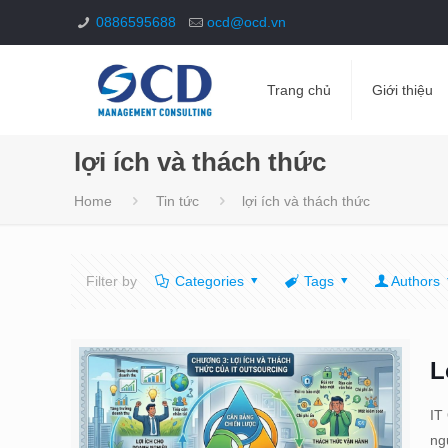
0886595688
ocd@ocd.vn
Trang chủ
Giới thiệu
lợi ích và thách thức
Home
Tin tức
lợi ích và thách thức
Filter by
Categories
Tags
Authors
L
IT
ng