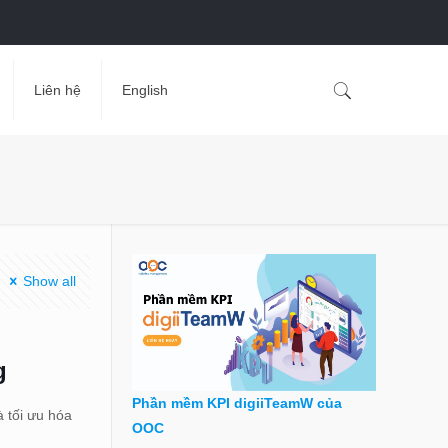
Liên hệ
English
Show all
g
Phần mềm KPI digiiTeamW của
à tối ưu hóa
OOC