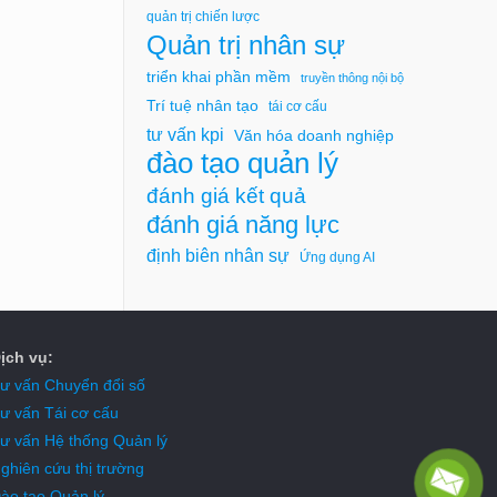
quản trị chiến lược
Quản trị nhân sự
triển khai phần mềm
truyền thông nội bộ
Trí tuệ nhân tạo
tái cơ cấu
tư vấn kpi
Văn hóa doanh nghiệp
đào tạo quản lý
đánh giá kết quả
đánh giá năng lực
định biên nhân sự
Ứng dụng AI
ịch vụ:
ư vấn Chuyển đổi số
ư vấn Tái cơ cấu
ư vấn Hệ thống Quản lý
ghiên cứu thị trường
ào tạo Quản lý