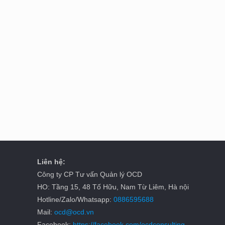
Liên hệ:
Công ty CP Tư vấn Quản lý OCD
HO: Tầng 15, 48 Tố Hữu, Nam Từ Liêm, Hà nội
Hotline/Zalo/Whatsapp:
0886595688
Mail:
ocd@ocd.vn
Facebook:
https://facebook.com/ocdconsulting