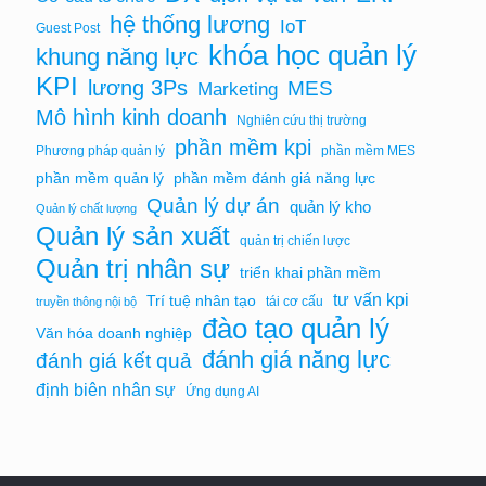
hệ thống lương
IoT
Guest Post
khóa học quản lý
khung năng lực
KPI
lương 3Ps
MES
Marketing
Mô hình kinh doanh
Nghiên cứu thị trường
phần mềm kpi
Phương pháp quản lý
phần mềm MES
phần mềm quản lý
phần mềm đánh giá năng lực
Quản lý dự án
quản lý kho
Quản lý chất lượng
Quản lý sản xuất
quản trị chiến lược
Quản trị nhân sự
triển khai phần mềm
tư vấn kpi
Trí tuệ nhân tạo
tái cơ cấu
truyền thông nội bộ
đào tạo quản lý
Văn hóa doanh nghiệp
đánh giá năng lực
đánh giá kết quả
định biên nhân sự
Ứng dụng AI