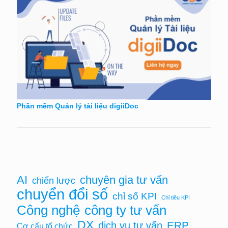
Phần mềm Quản lý tài liệu digiiDoc
chuyên gia tư vấn
AI
chiến lược
chuyển đổi số
chỉ số KPI
Chỉ tiêu KPI
Công nghệ
công ty tư vấn
DX
ERP
dịch vụ tư vấn
Cơ cấu tổ chức