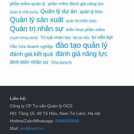
phần mềm quản lý
phần mềm đánh giá năng lực
Quản lý dự án
quản lý kho
Quản lý chất lượng
Quản lý sản xuất
quản trị chiến lược
Quản trị nhân sự
triển khai phần mềm
tư vấn kpi
Trí tuệ nhân tạo
tái cơ cấu
truyền thông nội bộ
đào tạo quản lý
Văn hóa doanh nghiệp
đánh giá năng lực
đánh giá kết quả
định biên nhân sự
Ứng dụng AI
Liên hệ:
Công ty CP Tư vấn Quản lý OCD
HO: Tầng 15, 48 Tố Hữu, Nam Từ Liêm, Hà nội
Hotline/Zalo/Whatsapp:
0886595688
Mail:
ocd@ocd.vn