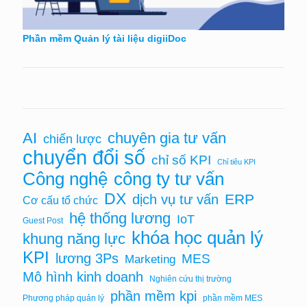
Phần mềm Quản lý tài liệu digiiDoc
chuyên gia tư vấn
AI
chiến lược
chuyển đổi số
chỉ số KPI
Chỉ tiêu KPI
Công nghệ
công ty tư vấn
DX
ERP
dịch vụ tư vấn
Cơ cấu tổ chức
hệ thống lương
IoT
Guest Post
khóa học quản lý
khung năng lực
KPI
lương 3Ps
MES
Marketing
Mô hình kinh doanh
Nghiên cứu thị trường
phần mềm kpi
Phương pháp quản lý
phần mềm MES