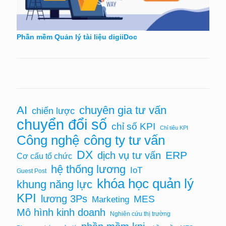
Phần mềm Quản lý tài liệu digiiDoc
chuyên gia tư vấn
AI
chiến lược
chuyển đổi số
chỉ số KPI
Chỉ tiêu KPI
Công nghệ
công ty tư vấn
DX
ERP
dịch vụ tư vấn
Cơ cấu tổ chức
hệ thống lương
IoT
Guest Post
khóa học quản lý
khung năng lực
KPI
lương 3Ps
MES
Marketing
Mô hình kinh doanh
Nghiên cứu thị trường