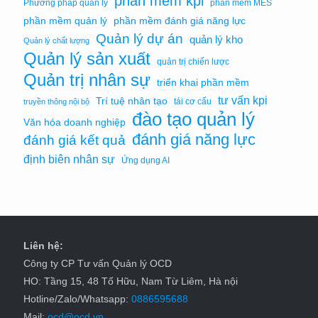
phần mềm kpi
Phương pháp quản lý
phần mềm MES
phần mềm quản lý
phần mềm đánh giá năng lực
Quản lý dự án
quản lý kho
Quản lý chất lượng
Quản lý sản xuất
quản trị chiến lược
Quản trị nhân sự
triển khai phần mềm
tư vấn kpi
Trí tuệ nhân tạo
tái cơ cấu
truyền thông nội bộ
đào tạo quản lý
Văn hóa doanh nghiệp
đánh giá năng lực
đánh giá kết quả
định biên nhân sự
Ứng dụng AI
Liên hệ:
Công ty CP Tư vấn Quản lý OCD
HO: Tầng 15, 48 Tố Hữu, Nam Từ Liêm, Hà nội
Hotline/Zalo/Whatsapp:
0886595688
Mail:
ocd@ocd.vn