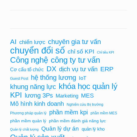
chuyên gia tư vấn
AI
chiến lược
chuyển đổi số
chỉ số KPI
Chỉ tiêu KPI
Công nghệ
công ty tư vấn
DX
ERP
dịch vụ tư vấn
Cơ cấu tổ chức
hệ thống lương
IoT
Guest Post
khóa học quản lý
khung năng lực
KPI
lương 3Ps
MES
Marketing
Mô hình kinh doanh
Nghiên cứu thị trường
phần mềm kpi
Phương pháp quản lý
phần mềm MES
phần mềm quản lý
phần mềm đánh giá năng lực
Quản lý dự án
quản lý kho
Quản lý chất lượng