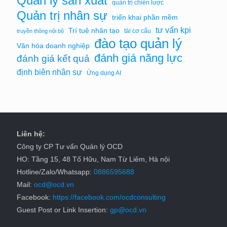
Quản lý sản xuất
quản trị chiến lược
Quản trị nhân sự
triển khai phần mềm
tư vấn kpi
Trí tuệ nhân tạo
tái cơ cấu
truyền thông nội bộ
đào tạo quản lý
Văn hóa doanh nghiệp
đánh giá năng lực
đánh giá kết quả
định biên nhân sự
Ứng dụng AI
Liên hệ:
Công ty CP Tư vấn Quản lý OCD
HO: Tầng 15, 48 Tố Hữu, Nam Từ Liêm, Hà nội
Hotline/Zalo/Whatsapp:
0886595688
Mail:
ocd@ocd.vn
Facebook:
https://facebook.com/ocdconsulting
Guest Post or Link Insertion:
gp@ocd.vn