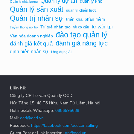
Quản lý dự án
quản lý kho
Quản lý chất lượng
Quản lý sản xuất
quản trị chiến lược
Quản trị nhân sự
triển khai phần mềm
tư vấn kpi
Trí tuệ nhân tạo
tái cơ cấu
truyền thông nội bộ
đào tạo quản lý
Văn hóa doanh nghiệp
đánh giá năng lực
đánh giá kết quả
định biên nhân sự
Ứng dụng AI
Liên hệ:
Công ty CP Tư vấn Quản lý OCD
HO: Tầng 15, 48 Tố Hữu, Nam Từ Liêm, Hà nội
Hotline/Zalo/Whatsapp:
0886595688
Mail:
ocd@ocd.vn
Facebook:
https://facebook.com/ocdconsulting
Guest Post or Link Insertion:
gp@ocd.vn