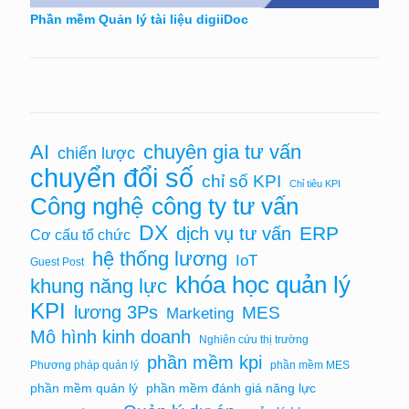
Phần mềm Quản lý tài liệu digiiDoc
chuyên gia tư vấn
AI
chiến lược
chuyển đổi số
chỉ số KPI
Chỉ tiêu KPI
Công nghệ
công ty tư vấn
DX
ERP
dịch vụ tư vấn
Cơ cấu tổ chức
hệ thống lương
IoT
Guest Post
khóa học quản lý
khung năng lực
KPI
lương 3Ps
MES
Marketing
Mô hình kinh doanh
Nghiên cứu thị trường
phần mềm kpi
Phương pháp quản lý
phần mềm MES
phần mềm quản lý
phần mềm đánh giá năng lực