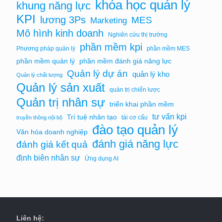
khóa học quản lý
khung năng lực
KPI
lương 3Ps
MES
Marketing
Mô hình kinh doanh
Nghiên cứu thị trường
phần mềm kpi
Phương pháp quản lý
phần mềm MES
phần mềm quản lý
phần mềm đánh giá năng lực
Quản lý dự án
quản lý kho
Quản lý chất lượng
Quản lý sản xuất
quản trị chiến lược
Quản trị nhân sự
triển khai phần mềm
tư vấn kpi
Trí tuệ nhân tạo
tái cơ cấu
truyền thông nội bộ
đào tạo quản lý
Văn hóa doanh nghiệp
đánh giá năng lực
đánh giá kết quả
định biên nhân sự
Ứng dụng AI
Liên hệ: