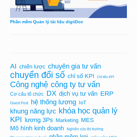
Phần mềm Quản lý tài liệu digiiDoc
chuyên gia tư vấn
AI
chiến lược
chuyển đổi số
chỉ số KPI
Chỉ tiêu KPI
Công nghệ
công ty tư vấn
DX
ERP
dịch vụ tư vấn
Cơ cấu tổ chức
hệ thống lương
IoT
Guest Post
khóa học quản lý
khung năng lực
KPI
lương 3Ps
MES
Marketing
Mô hình kinh doanh
Nghiên cứu thị trường
phần mềm kpi