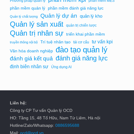
Phương pháp quản lý
phần mềm MES
phần mềm quản lý
phần mềm đánh giá năng lực
Quản lý dự án
quản lý kho
Quản lý chất lượng
Quản lý sản xuất
quản trị chiến lược
Quản trị nhân sự
triển khai phần mềm
tư vấn kpi
Trí tuệ nhân tạo
tái cơ cấu
truyền thông nội bộ
đào tạo quản lý
Văn hóa doanh nghiệp
đánh giá năng lực
đánh giá kết quả
định biên nhân sự
Ứng dụng AI
Liên hệ:
Công ty CP Tư vấn Quản lý OCD
HO: Tầng 15, 48 Tố Hữu, Nam Từ Liêm, Hà nội
Hotline/Zalo/Whatsapp:
0886595688
Mail:
ocd@ocd.vn