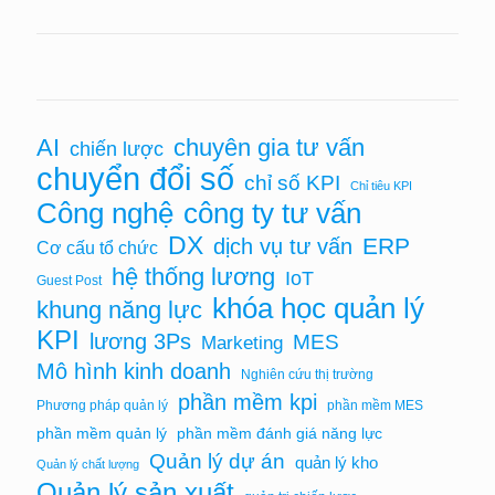
AI
chuyên gia tư vấn
chiến lược
chuyển đổi số
chỉ số KPI
Chỉ tiêu KPI
Công nghệ
công ty tư vấn
DX
ERP
dịch vụ tư vấn
Cơ cấu tổ chức
hệ thống lương
IoT
Guest Post
khóa học quản lý
khung năng lực
KPI
lương 3Ps
MES
Marketing
Mô hình kinh doanh
Nghiên cứu thị trường
phần mềm kpi
Phương pháp quản lý
phần mềm MES
phần mềm quản lý
phần mềm đánh giá năng lực
Quản lý dự án
quản lý kho
Quản lý chất lượng
Quản lý sản xuất