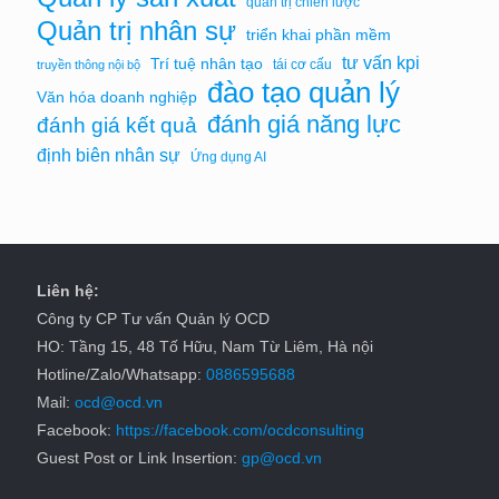
quản trị chiến lược
Quản trị nhân sự
triển khai phần mềm
tư vấn kpi
Trí tuệ nhân tạo
tái cơ cấu
truyền thông nội bộ
đào tạo quản lý
Văn hóa doanh nghiệp
đánh giá năng lực
đánh giá kết quả
định biên nhân sự
Ứng dụng AI
Liên hệ:
Công ty CP Tư vấn Quản lý OCD
HO: Tầng 15, 48 Tố Hữu, Nam Từ Liêm, Hà nội
Hotline/Zalo/Whatsapp:
0886595688
Mail:
ocd@ocd.vn
Facebook:
https://facebook.com/ocdconsulting
Guest Post or Link Insertion:
gp@ocd.vn