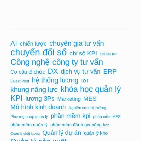
AI
chuyên gia tư vấn
chiến lược
chuyển đổi số
chỉ số KPI
Chỉ tiêu KPI
Công nghệ
công ty tư vấn
DX
ERP
dịch vụ tư vấn
Cơ cấu tổ chức
hệ thống lương
IoT
Guest Post
khóa học quản lý
khung năng lực
KPI
lương 3Ps
MES
Marketing
Mô hình kinh doanh
Nghiên cứu thị trường
phần mềm kpi
Phương pháp quản lý
phần mềm MES
phần mềm quản lý
phần mềm đánh giá năng lực
Quản lý dự án
quản lý kho
Quản lý chất lượng