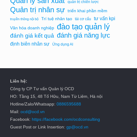
Quản lý sản xuất
quản trị chiến lược
Quản trị nhân sự
triển khai phần mềm
tư vấn kpi
Trí tuệ nhân tạo
tái cơ cấu
truyền thông nội bộ
đào tạo quản lý
Văn hóa doanh nghiệp
đánh giá năng lực
đánh giá kết quả
định biên nhân sự
Ứng dụng AI
Liên hệ:
Công ty CP Tư vấn Quản lý OCD
HO: Tầng 15, 48 Tố Hữu, Nam Từ Liêm, Hà nội
Hotline/Zalo/Whatsapp:
0886595688
Mail:
ocd@ocd.vn
Facebook:
https://facebook.com/ocdconsulting
Guest Post or Link Insertion:
gp@ocd.vn