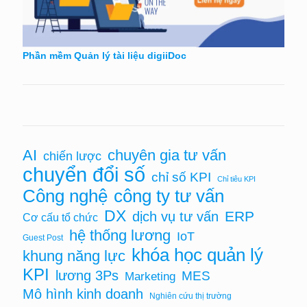
Phần mềm Quản lý tài liệu digiiDoc
AI
chuyên gia tư vấn
chiến lược
chuyển đổi số
chỉ số KPI
Chỉ tiêu KPI
Công nghệ
công ty tư vấn
DX
ERP
dịch vụ tư vấn
Cơ cấu tổ chức
hệ thống lương
IoT
Guest Post
khóa học quản lý
khung năng lực
KPI
lương 3Ps
MES
Marketing
Mô hình kinh doanh
Nghiên cứu thị trường