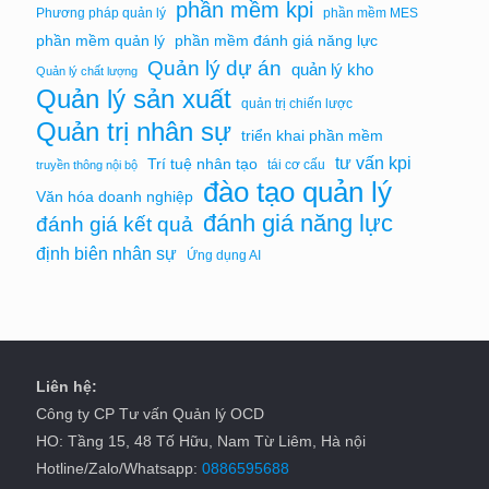
phần mềm kpi
Phương pháp quản lý
phần mềm MES
phần mềm quản lý
phần mềm đánh giá năng lực
Quản lý dự án
quản lý kho
Quản lý chất lượng
Quản lý sản xuất
quản trị chiến lược
Quản trị nhân sự
triển khai phần mềm
tư vấn kpi
Trí tuệ nhân tạo
tái cơ cấu
truyền thông nội bộ
đào tạo quản lý
Văn hóa doanh nghiệp
đánh giá năng lực
đánh giá kết quả
định biên nhân sự
Ứng dụng AI
Liên hệ:
Công ty CP Tư vấn Quản lý OCD
HO: Tầng 15, 48 Tố Hữu, Nam Từ Liêm, Hà nội
Hotline/Zalo/Whatsapp:
0886595688