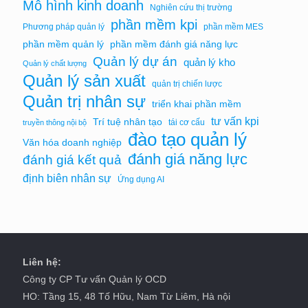
Mô hình kinh doanh
Nghiên cứu thị trường
phần mềm kpi
Phương pháp quản lý
phần mềm MES
phần mềm quản lý
phần mềm đánh giá năng lực
Quản lý dự án
quản lý kho
Quản lý chất lượng
Quản lý sản xuất
quản trị chiến lược
Quản trị nhân sự
triển khai phần mềm
tư vấn kpi
Trí tuệ nhân tạo
tái cơ cấu
truyền thông nội bộ
đào tạo quản lý
Văn hóa doanh nghiệp
đánh giá năng lực
đánh giá kết quả
định biên nhân sự
Ứng dụng AI
Liên hệ:
Công ty CP Tư vấn Quản lý OCD
HO: Tầng 15, 48 Tố Hữu, Nam Từ Liêm, Hà nội