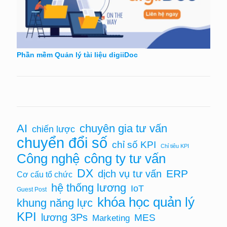
Phần mềm Quản lý tài liệu digiiDoc
AI
chuyên gia tư vấn
chiến lược
chuyển đổi số
chỉ số KPI
Chỉ tiêu KPI
Công nghệ
công ty tư vấn
DX
ERP
dịch vụ tư vấn
Cơ cấu tổ chức
hệ thống lương
IoT
Guest Post
khóa học quản lý
khung năng lực
KPI
lương 3Ps
MES
Marketing