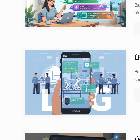
Bạ
hà
Ứ
Bư
cu