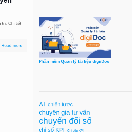
uyên
rí. Chi tiết
Read more
Phần mềm Quản lý tài liệu digiiDoc
AI
chiến lược
chuyên gia tư vấn
chuyển đổi số
chỉ số KPI
Chỉ tiêu KPI