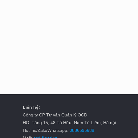
Liên hệ:
Công ty CP Tư vấn Quản lý OCD
HO: Tầng 15, 48 Tố Hữu, Nam Từ Liêm, Hà nội
Hotline/Zalo/Whatsapp:
0886595688
Mail:
ocd@ocd.vn