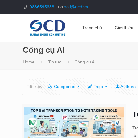
0886595688
ocd@ocd.vn
Trang chủ
Giới thiệu
Công cụ AI
Home
Tin tức
Công cụ AI
Filter by
Categories
Tags
Authors
T
Tr
từ