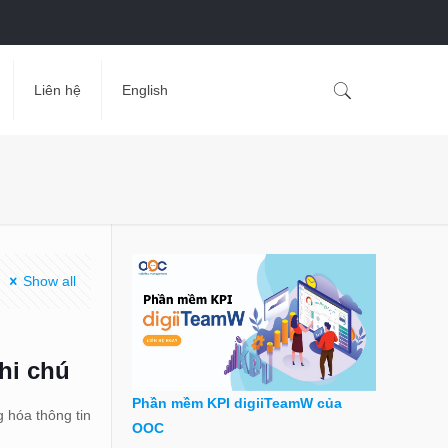
Liên hệ
English
Show all
hi chú
Phần mềm KPI digiiTeamW của
g hóa thông tin
OOC