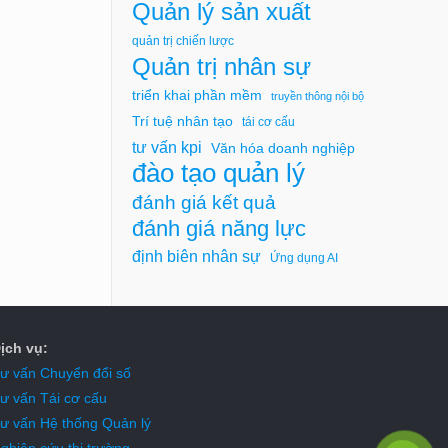
Quản lý sản xuất
quản trị chiến lược
Quản trị nhân sự
triển khai phần mềm
truyền thông nội bộ
Trí tuệ nhân tạo
tái cơ cấu
tư vấn kpi
Văn hóa doanh nghiệp
đào tạo quản lý
đánh giá kết quả
đánh giá năng lực
định biên nhân sự
Ứng dụng AI
ịch vụ:
ư vấn Chuyển đổi số
ư vấn Tái cơ cấu
ư vấn Hệ thống Quản lý
ghiên cứu thị trường