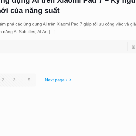
ng dụng AI trên Xiaomi Pad 7 – Kỷ ng
ới của năng suất
ám phá các ứng dụng AI trên Xiaomi Pad 7 giúp tối ưu công việc và giải t
h năng AI Subtitles, AI Art
[…]
2
3
...
5
Next page ›