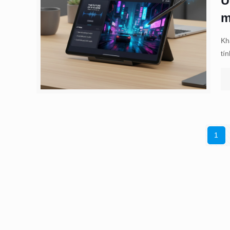
Ứ
m
Kh
tín
1