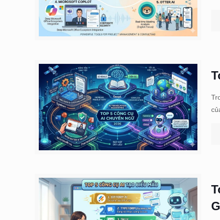
T
Tr
củ
T
G