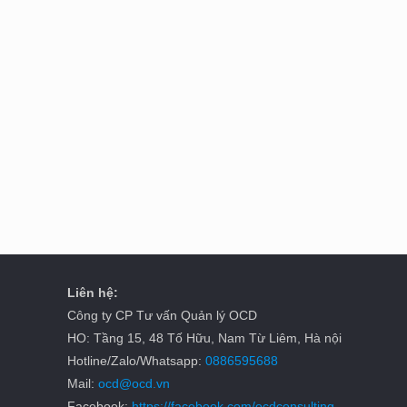
Liên hệ:
Công ty CP Tư vấn Quản lý OCD
HO: Tầng 15, 48 Tố Hữu, Nam Từ Liêm, Hà nội
Hotline/Zalo/Whatsapp:
0886595688
Mail:
ocd@ocd.vn
Facebook:
https://facebook.com/ocdconsulting