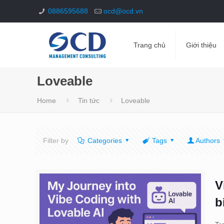
0886595688
ocd@ocd.vn
Trang chủ
Giới thiệu
Loveable
Home
Tin tức
Loveable
Filter by
Categories
Tags
Authors
V
b