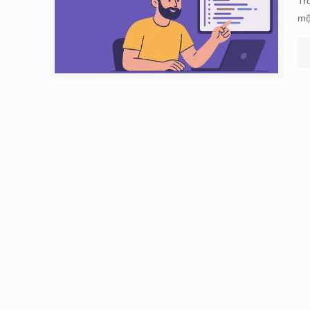
Tr
mộ