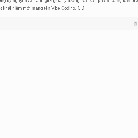
ong kỷ nguyên AI, ranh giới giữa “ý tưởng” và “sản phẩm” đang dần bị 
t khái niệm mới mang tên Vibe Coding.
[…]