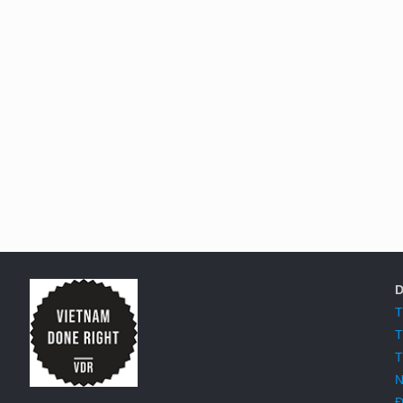
D
T
T
T
N
Đ