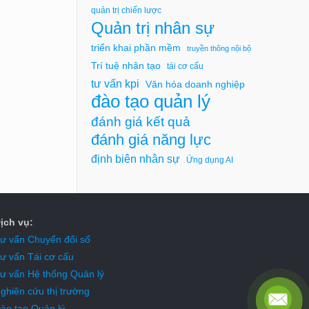
quản trị chiến lược
Quản trị nhân sự
triển khai phần mềm
truyền thông nội bộ
Trí tuệ nhân tạo
tái cơ cấu
tư vấn kpi
Văn hóa doanh nghiệp
đào tạo quản lý
đánh giá kết quả
đánh giá năng lực
định biên nhân sự
Ứng dụng AI
ịch vụ:
ư vấn Chuyển đổi số
ư vấn Tái cơ cấu
ư vấn Hệ thống Quản lý
ghiên cứu thị trường
ào tạo Quản lý