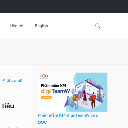
Liên hệ
English
Show all
 tiêu
Phần mềm KPI digiiTeamW của
OOC