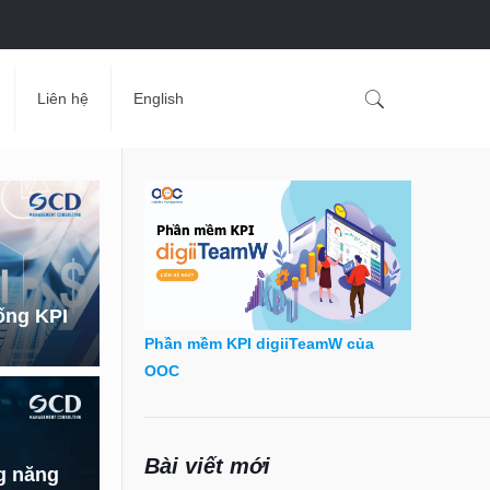
Liên hệ
English
ống KPI
Phần mềm KPI digiiTeamW của
OOC
Bài viết mới
g năng