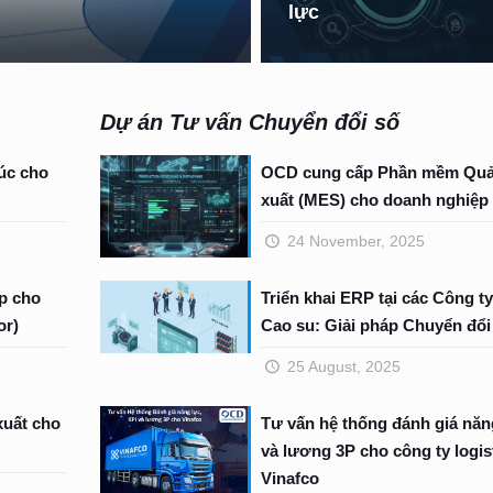
lực
Dự án Tư vấn Chuyển đổi số
rúc cho
OCD cung cấp Phần mềm Quả
xuất (MES) cho doanh nghiệp 
24 November, 2025
p cho
Triển khai ERP tại các Công t
or)
Cao su: Giải pháp Chuyển đổi
25 August, 2025
xuất cho
Tư vấn hệ thống đánh giá năn
và lương 3P cho công ty logis
Vinafco