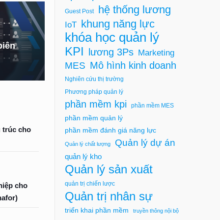
hệ thống lương
Guest Post
khung năng lực
IoT
khóa học quản lý
biên
KPI
lương 3Ps
Marketing
Mô hình kinh doanh
MES
Nghiên cứu thị trường
Phương pháp quản lý
phần mềm kpi
phần mềm MES
phần mềm quản lý
u trúc cho
phần mềm đánh giá năng lực
Quản lý dự án
Quản lý chất lượng
quản lý kho
Quản lý sản xuất
quản trị chiến lược
hiệp cho
Quản trị nhân sự
afor)
triển khai phần mềm
truyền thông nội bộ