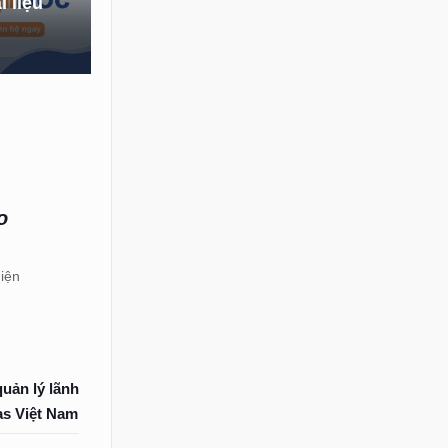
 liệu
o
iện
uản lý lãnh
as Việt Nam