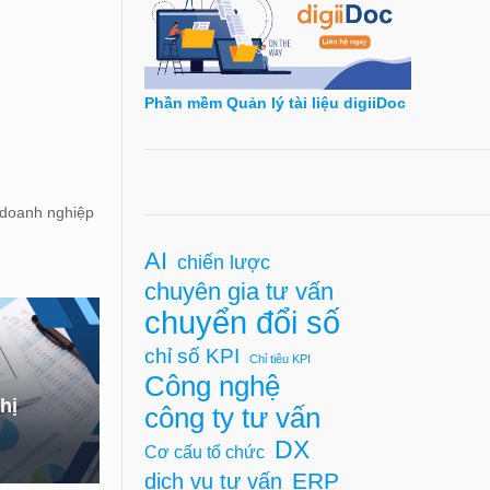
Phần mềm Quản lý tài liệu digiiDoc
 doanh nghiệp
AI
chiến lược
chuyên gia tư vấn
chuyển đổi số
chỉ số KPI
Chỉ tiêu KPI
Công nghệ
hị
công ty tư vấn
DX
Cơ cấu tổ chức
ERP
dịch vụ tư vấn