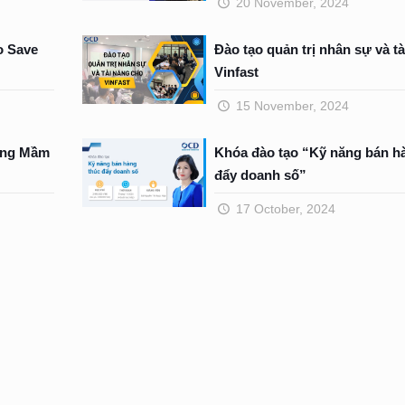
20 November, 2024
o Save
Đào tạo quản trị nhân sự và t
Vinfast
15 November, 2024
ờng Mầm
Khóa đào tạo “Kỹ năng bán h
đẩy doanh số”
17 October, 2024