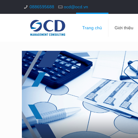
0886595688
ocd@ocd.vn
Trang chủ
Giới thiệu