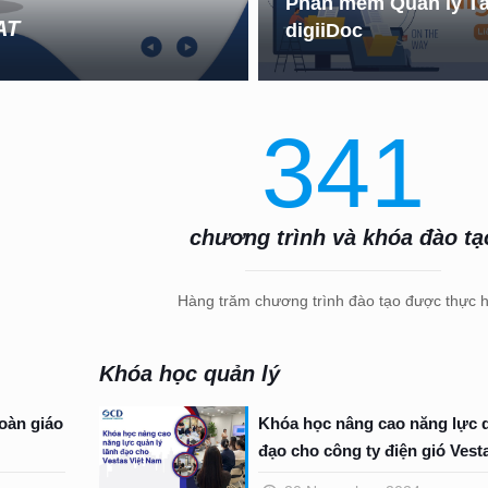
Phần mềm Quản lý Tài
AT
digiiDoc
341
chương trình và khóa đào tạ
Hàng trăm chương trình đào tạo được thực h
Khóa học quản lý
oàn giáo
Khóa học nâng cao năng lực q
đạo cho công ty điện gió Vest