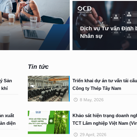
Dịch vụ Tư vấn Định 
Nhân sự
Tin tức
ý Sản
Triển khai dự án tư vấn tái cấ
 khí
Công ty Thép Tây Nam
8 May, 2026
ản xuất
Khảo sát hiện trạng doanh ng
àn diện
TCT Lâm nghiệp Việt Nam (Vin
29 April, 2026