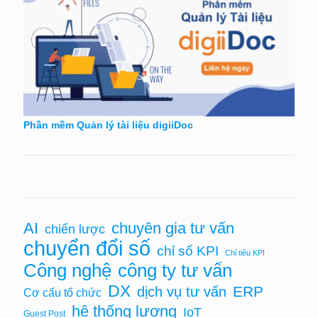
Phần mềm Quản lý tài liệu digiiDoc
AI
chuyên gia tư vấn
chiến lược
chuyển đổi số
chỉ số KPI
Chỉ tiêu KPI
Công nghệ
công ty tư vấn
DX
ERP
dịch vụ tư vấn
Cơ cấu tổ chức
hệ thống lương
IoT
Guest Post