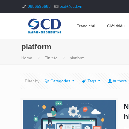
0886595688
ocd@ocd.vn
Trang chủ
Giới thiệu
platform
Home
Tin tức
platform
Filter by
Categories
Tags
Authors
N
h