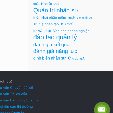
quản trị chiến lược
Quản trị nhân sự
triển khai phần mềm
truyền thông nội bộ
Trí tuệ nhân tạo
tái cơ cấu
tư vấn kpi
Văn hóa doanh nghiệp
đào tạo quản lý
đánh giá kết quả
đánh giá năng lực
định biên nhân sự
Ứng dụng AI
ịch vụ:
ư vấn Chuyển đổi số
ư vấn Tái cơ cấu
ư vấn Hệ thống Quản lý
ghiên cứu thị trường
ào tạo Quản lý