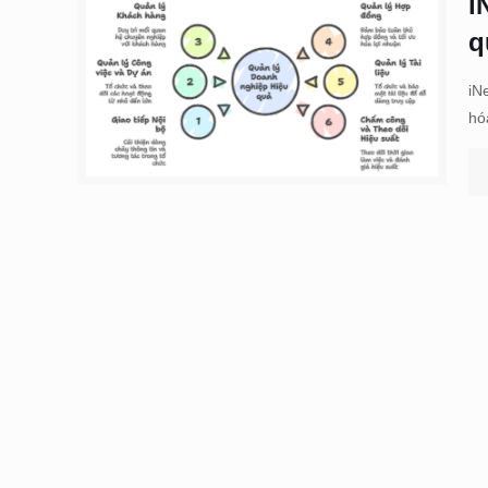
i
q
iN
hó