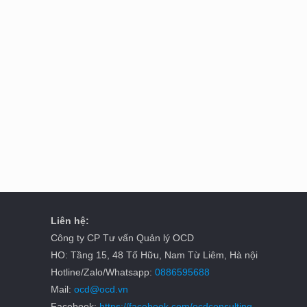
Liên hệ:
Công ty CP Tư vấn Quản lý OCD
HO: Tầng 15, 48 Tố Hữu, Nam Từ Liêm, Hà nội
Hotline/Zalo/Whatsapp:
0886595688
Mail:
ocd@ocd.vn
Facebook:
https://facebook.com/ocdconsulting