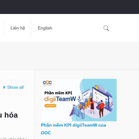
Liên hệ
English
Show all
u hóa
Phần mềm KPI digiiTeamW của
OOC