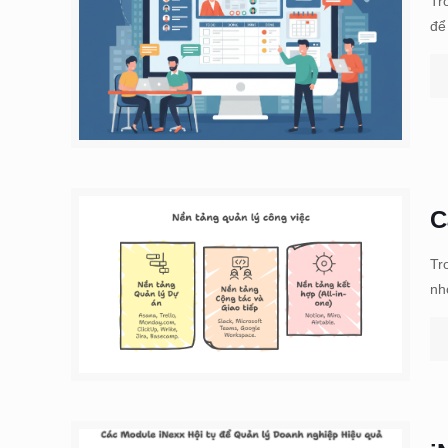
Tr
để
C
Tr
nh