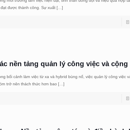
ong môi trường làm việc hiện đại, tinh thần đồng đội và hiệu quả hợp tá
 đạt được thành công. Sự xuất
[…]
ác nền tảng quản lý công việc và cộng 
ong bối cảnh làm việc từ xa và hybrid bùng nổ, việc quản lý công việc v
óm trở nên thách thức hơn bao
[…]