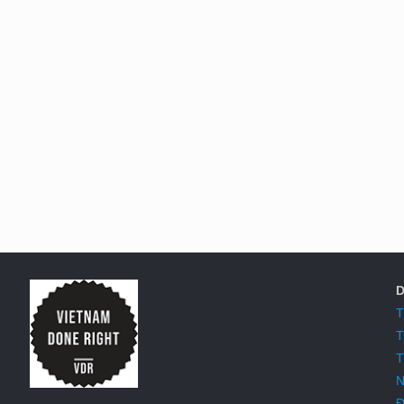
D
T
T
T
N
Đ