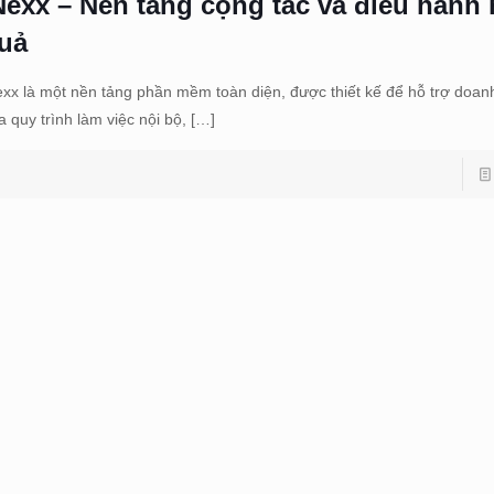
Nexx – Nền tảng cộng tác và điều hành 
uả
exx là một nền tảng phần mềm toàn diện, được thiết kế để hỗ trợ doanh
a quy trình làm việc nội bộ,
[…]