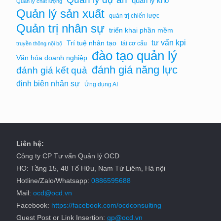
quản lý kho
Quản lý chất lượng
Quản lý sản xuất
quản trị chiến lược
Quản trị nhân sự
triển khai phần mềm
tư vấn kpi
Trí tuệ nhân tạo
tái cơ cấu
truyền thông nội bộ
đào tạo quản lý
Văn hóa doanh nghiệp
đánh giá năng lực
đánh giá kết quả
định biên nhân sự
Ứng dụng AI
Liên hệ:
Công ty CP Tư vấn Quản lý OCD
HO: Tầng 15, 48 Tố Hữu, Nam Từ Liêm, Hà nội
Hotline/Zalo/Whatsapp:
0886595688
Mail:
ocd@ocd.vn
Facebook:
https://facebook.com/ocdconsulting
Guest Post or Link Insertion:
gp@ocd.vn