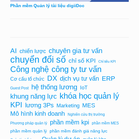
Phần mềm Quản lý tài liệu digiiDoc
chuyên gia tư vấn
AI
chiến lược
chuyển đổi số
chỉ số KPI
Chỉ tiêu KPI
Công nghệ
công ty tư vấn
DX
ERP
dịch vụ tư vấn
Cơ cấu tổ chức
hệ thống lương
IoT
Guest Post
khóa học quản lý
khung năng lực
KPI
lương 3Ps
MES
Marketing
Mô hình kinh doanh
Nghiên cứu thị trường
phần mềm kpi
Phương pháp quản lý
phần mềm MES
phần mềm quản lý
phần mềm đánh giá năng lực
Quản lý dự án