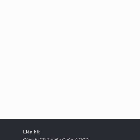
Liên hệ:
Công ty CP Tư vấn Quản lý OCD