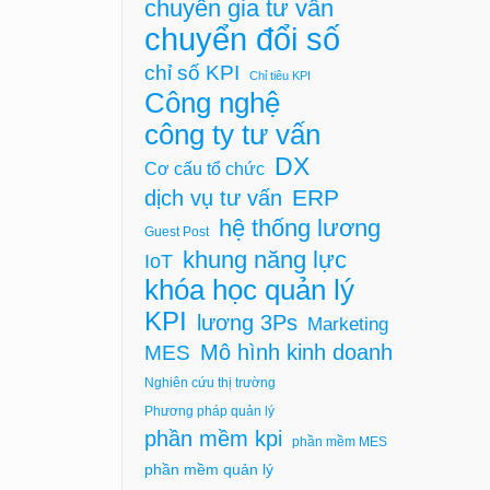
chuyên gia tư vấn
chuyển đổi số
chỉ số KPI
Chỉ tiêu KPI
Công nghệ
công ty tư vấn
DX
Cơ cấu tổ chức
ERP
dịch vụ tư vấn
hệ thống lương
Guest Post
khung năng lực
IoT
khóa học quản lý
KPI
lương 3Ps
Marketing
Mô hình kinh doanh
MES
Nghiên cứu thị trường
Phương pháp quản lý
phần mềm kpi
phần mềm MES
phần mềm quản lý