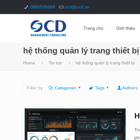
0886595688
ocd@ocd.vn
Trang chủ
Giới thiệu
hệ thống quản lý trang thiết bị
Home
Tin tức
hệ thống quản lý trang thiết bị
Filter by
Categories
Tags
Authors
H
Tr
ph