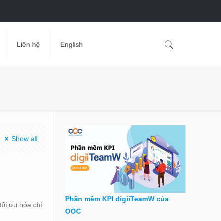
Liên hệ
English
Show all
Phần mềm KPI digiiTeamW của
ối ưu hóa chi
OOC