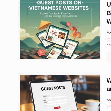
U
B
W
Fo
st
po
W
a
Ar
un