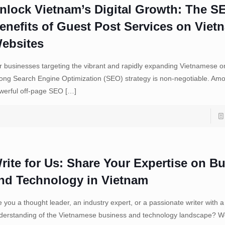
nlock Vietnam’s Digital Growth: The S
enefits of Guest Post Services on Vie
ebsites
r businesses targeting the vibrant and rapidly expanding Vietnamese o
rong Search Engine Optimization (SEO) strategy is non-negotiable. Am
werful off-page SEO
[…]
rite for Us: Share Your Expertise on B
nd Technology in Vietnam
e you a thought leader, an industry expert, or a passionate writer with 
derstanding of the Vietnamese business and technology landscape? We