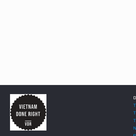
D
T
T
T
N
Đ