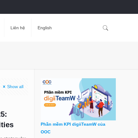
Liên hệ
English
Show all
25:
ties
Phần mềm KPI digiiTeamW của
OOC