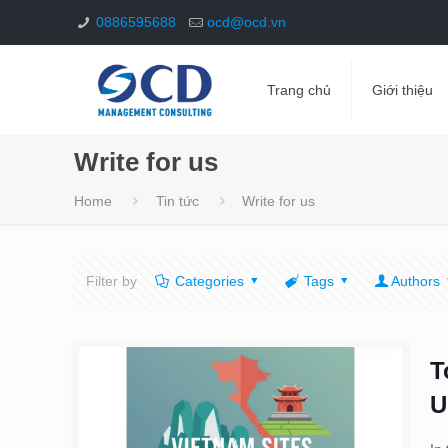
0886595688
ocd@ocd.vn
Trang chủ
Giới thiệu
Write for us
Home
Tin tức
Write for us
Filter by
Categories
Tags
Authors
T
U