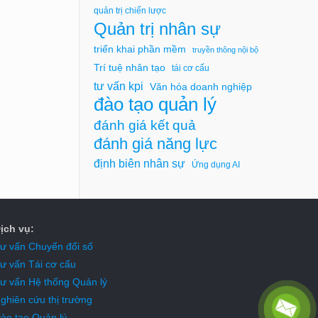
quản trị chiến lược
Quản trị nhân sự
triển khai phần mềm
truyền thông nội bộ
Trí tuệ nhân tạo
tái cơ cấu
tư vấn kpi
Văn hóa doanh nghiệp
đào tạo quản lý
đánh giá kết quả
đánh giá năng lực
định biên nhân sự
Ứng dụng AI
ịch vụ:
ư vấn Chuyển đổi số
ư vấn Tái cơ cấu
ư vấn Hệ thống Quản lý
ghiên cứu thị trường
ào tạo Quản lý