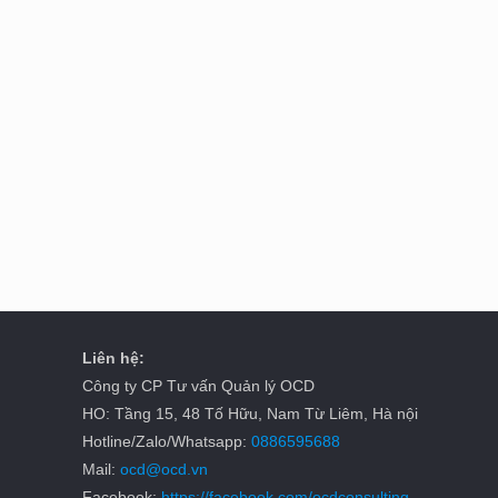
Liên hệ:
Công ty CP Tư vấn Quản lý OCD
HO: Tầng 15, 48 Tố Hữu, Nam Từ Liêm, Hà nội
Hotline/Zalo/Whatsapp:
0886595688
Mail:
ocd@ocd.vn
Facebook:
https://facebook.com/ocdconsulting