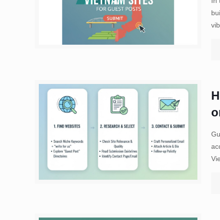
In
bui
vi
H
o
Gu
ac
Vi