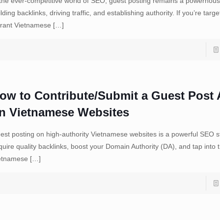
 the ever-competitive world of SEO, guest posting remains a powerhous
lding backlinks, driving traffic, and establishing authority. If you’re targe
brant Vietnamese
[…]
ow to Contribute/Submit a Guest Post A
n Vietnamese Websites
est posting on high-authority Vietnamese websites is a powerful SEO s
quire quality backlinks, boost your Domain Authority (DA), and tap into t
etnamese
[…]