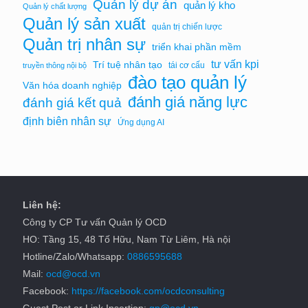
Quản lý dự án
quản lý kho
Quản lý chất lượng
Quản lý sản xuất
quản trị chiến lược
Quản trị nhân sự
triển khai phần mềm
tư vấn kpi
Trí tuệ nhân tạo
tái cơ cấu
truyền thông nội bộ
đào tạo quản lý
Văn hóa doanh nghiệp
đánh giá năng lực
đánh giá kết quả
định biên nhân sự
Ứng dụng AI
Liên hệ:
Công ty CP Tư vấn Quản lý OCD
HO: Tầng 15, 48 Tố Hữu, Nam Từ Liêm, Hà nội
Hotline/Zalo/Whatsapp:
0886595688
Mail:
ocd@ocd.vn
Facebook:
https://facebook.com/ocdconsulting
Guest Post or Link Insertion:
gp@ocd.vn