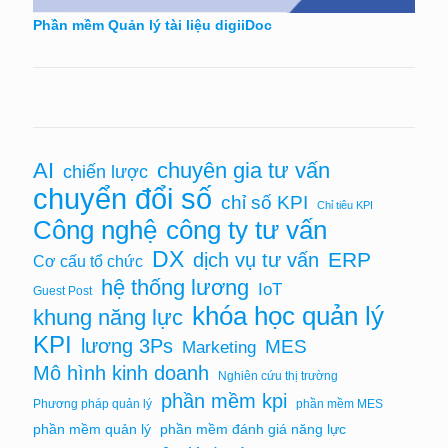
Phần mềm Quản lý tài liệu digiiDoc
chuyên gia tư vấn
AI
chiến lược
chuyển đổi số
chỉ số KPI
Chỉ tiêu KPI
Công nghệ
công ty tư vấn
DX
ERP
dịch vụ tư vấn
Cơ cấu tổ chức
hệ thống lương
IoT
Guest Post
khóa học quản lý
khung năng lực
KPI
lương 3Ps
MES
Marketing
Mô hình kinh doanh
Nghiên cứu thị trường
phần mềm kpi
Phương pháp quản lý
phần mềm MES
phần mềm quản lý
phần mềm đánh giá năng lực