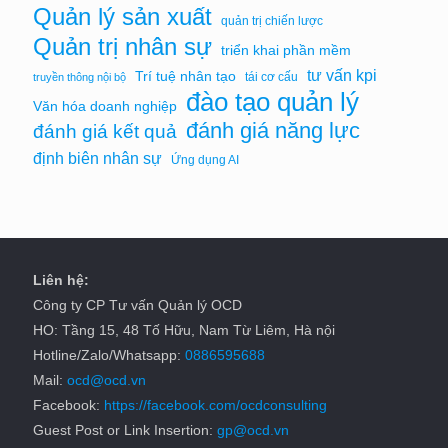
Quản lý sản xuất
quản trị chiến lược
Quản trị nhân sự
triển khai phần mềm
tư vấn kpi
Trí tuệ nhân tạo
tái cơ cấu
truyền thông nội bộ
đào tạo quản lý
Văn hóa doanh nghiệp
đánh giá năng lực
đánh giá kết quả
định biên nhân sự
Ứng dụng AI
Liên hệ:
Công ty CP Tư vấn Quản lý OCD
HO: Tầng 15, 48 Tố Hữu, Nam Từ Liêm, Hà nội
Hotline/Zalo/Whatsapp:
0886595688
Mail:
ocd@ocd.vn
Facebook:
https://facebook.com/ocdconsulting
Guest Post or Link Insertion:
gp@ocd.vn