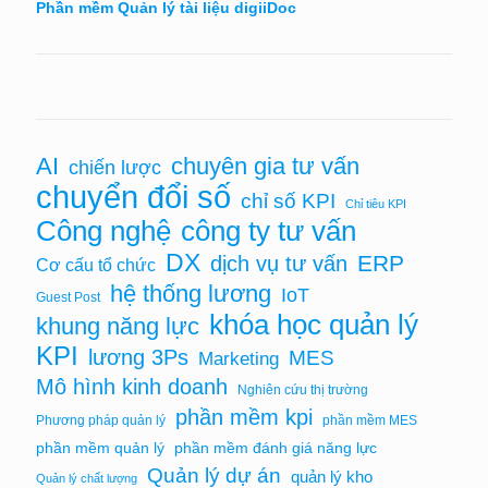
Phần mềm Quản lý tài liệu digiiDoc
AI
chuyên gia tư vấn
chiến lược
chuyển đổi số
chỉ số KPI
Chỉ tiêu KPI
Công nghệ
công ty tư vấn
DX
ERP
dịch vụ tư vấn
Cơ cấu tổ chức
hệ thống lương
IoT
Guest Post
khóa học quản lý
khung năng lực
KPI
lương 3Ps
MES
Marketing
Mô hình kinh doanh
Nghiên cứu thị trường
phần mềm kpi
Phương pháp quản lý
phần mềm MES
phần mềm quản lý
phần mềm đánh giá năng lực
Quản lý dự án
quản lý kho
Quản lý chất lượng