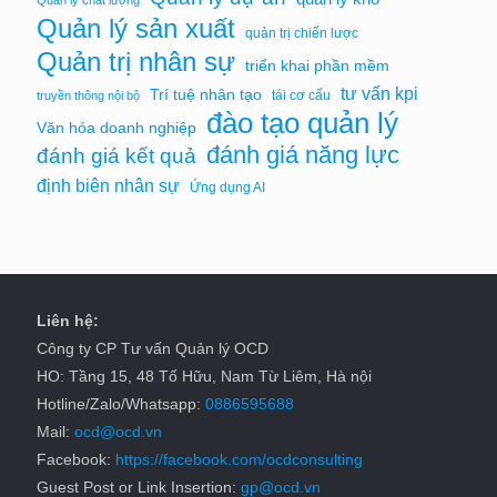
Quản lý sản xuất
quản trị chiến lược
Quản trị nhân sự
triển khai phần mềm
tư vấn kpi
Trí tuệ nhân tạo
tái cơ cấu
truyền thông nội bộ
đào tạo quản lý
Văn hóa doanh nghiệp
đánh giá năng lực
đánh giá kết quả
định biên nhân sự
Ứng dụng AI
Liên hệ:
Công ty CP Tư vấn Quản lý OCD
HO: Tầng 15, 48 Tố Hữu, Nam Từ Liêm, Hà nội
Hotline/Zalo/Whatsapp:
0886595688
Mail:
ocd@ocd.vn
Facebook:
https://facebook.com/ocdconsulting
Guest Post or Link Insertion:
gp@ocd.vn