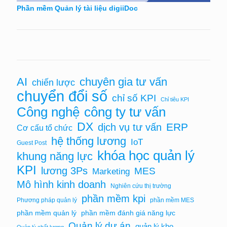
Phần mềm Quản lý tài liệu digiiDoc
chuyên gia tư vấn
AI
chiến lược
chuyển đổi số
chỉ số KPI
Chỉ tiêu KPI
Công nghệ
công ty tư vấn
DX
ERP
dịch vụ tư vấn
Cơ cấu tổ chức
hệ thống lương
IoT
Guest Post
khóa học quản lý
khung năng lực
KPI
lương 3Ps
MES
Marketing
Mô hình kinh doanh
Nghiên cứu thị trường
phần mềm kpi
Phương pháp quản lý
phần mềm MES
phần mềm quản lý
phần mềm đánh giá năng lực
Quản lý dự án
quản lý kho
Quản lý chất lượng