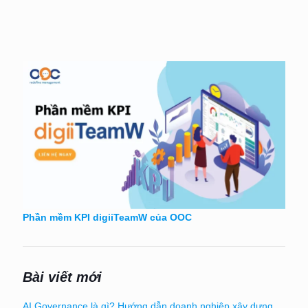
Phần mềm KPI digiiTeamW của OOC
Bài viết mới
AI Governance là gì? Hướng dẫn doanh nghiệp xây dựng