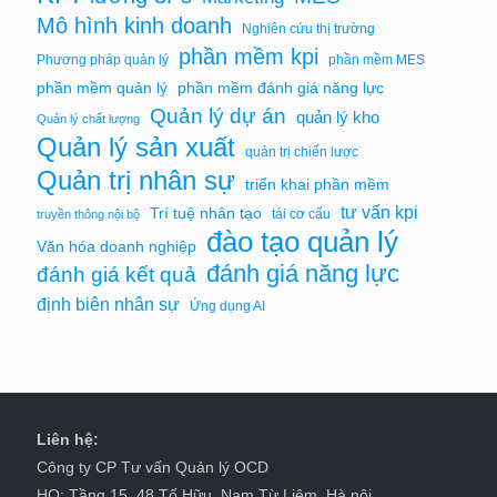
Mô hình kinh doanh
Nghiên cứu thị trường
phần mềm kpi
Phương pháp quản lý
phần mềm MES
phần mềm quản lý
phần mềm đánh giá năng lực
Quản lý dự án
quản lý kho
Quản lý chất lượng
Quản lý sản xuất
quản trị chiến lược
Quản trị nhân sự
triển khai phần mềm
tư vấn kpi
Trí tuệ nhân tạo
tái cơ cấu
truyền thông nội bộ
đào tạo quản lý
Văn hóa doanh nghiệp
đánh giá năng lực
đánh giá kết quả
định biên nhân sự
Ứng dụng AI
Liên hệ:
Công ty CP Tư vấn Quản lý OCD
HO: Tầng 15, 48 Tố Hữu, Nam Từ Liêm, Hà nội