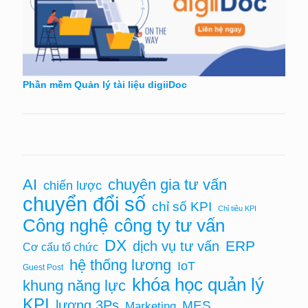
Phần mềm Quản lý tài liệu digiiDoc
AI
chuyên gia tư vấn
chiến lược
chuyển đổi số
chỉ số KPI
Chỉ tiêu KPI
Công nghệ
công ty tư vấn
DX
ERP
dịch vụ tư vấn
Cơ cấu tổ chức
hệ thống lương
IoT
Guest Post
khóa học quản lý
khung năng lực
KPI
lương 3Ps
MES
Marketing