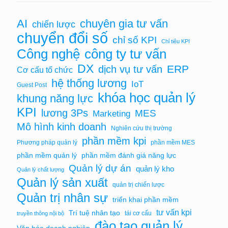
chuyên gia tư vấn
AI
chiến lược
chuyển đổi số
chỉ số KPI
Chỉ tiêu KPI
Công nghệ
công ty tư vấn
DX
ERP
dịch vụ tư vấn
Cơ cấu tổ chức
hệ thống lương
IoT
Guest Post
khóa học quản lý
khung năng lực
KPI
lương 3Ps
MES
Marketing
Mô hình kinh doanh
Nghiên cứu thị trường
phần mềm kpi
Phương pháp quản lý
phần mềm MES
phần mềm quản lý
phần mềm đánh giá năng lực
Quản lý dự án
quản lý kho
Quản lý chất lượng
Quản lý sản xuất
quản trị chiến lược
Quản trị nhân sự
triển khai phần mềm
tư vấn kpi
Trí tuệ nhân tạo
tái cơ cấu
truyền thông nội bộ
đào tạo quản lý