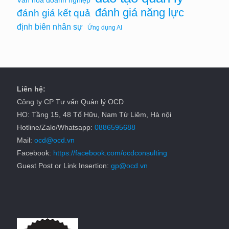
Văn hóa doanh nghiệp
đánh giá năng lực
đánh giá kết quả
định biên nhân sự
Ứng dụng AI
Liên hệ:
Công ty CP Tư vấn Quản lý OCD
HO: Tầng 15, 48 Tố Hữu, Nam Từ Liêm, Hà nội
Hotline/Zalo/Whatsapp:
0886595688
Mail:
ocd@ocd.vn
Facebook:
https://facebook.com/ocdconsulting
Guest Post or Link Insertion:
gp@ocd.vn