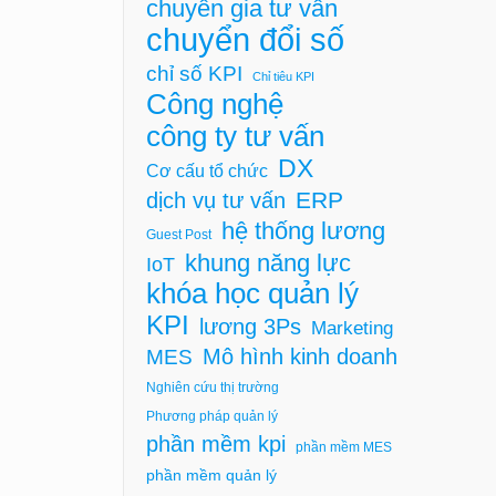
chuyên gia tư vấn
chuyển đổi số
chỉ số KPI
Chỉ tiêu KPI
Công nghệ
công ty tư vấn
DX
Cơ cấu tổ chức
ERP
dịch vụ tư vấn
hệ thống lương
Guest Post
khung năng lực
IoT
khóa học quản lý
KPI
lương 3Ps
Marketing
Mô hình kinh doanh
MES
Nghiên cứu thị trường
Phương pháp quản lý
phần mềm kpi
phần mềm MES
phần mềm quản lý