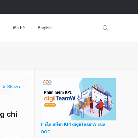
Liên hệ
English
Show all
g chỉ
Phần mềm KPI digiiTeamW của
OOC