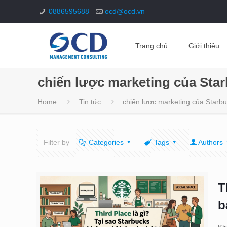
0886595688
ocd@ocd.vn
Trang chủ
Giới thiệu
chiến lược marketing của Sta
Home
Tin tức
chiến lược marketing của Starb
Filter by
Categories
Tags
Authors
T
b