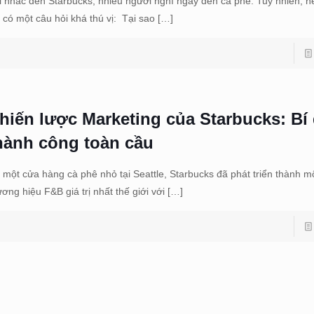
i nhắc đến Starbucks, nhiều người nghĩ ngay đến cà phê. Tuy nhiên, n
, có một câu hỏi khá thú vị: Tại sao
[…]
hiến lược Marketing của Starbucks: Bí
hành công toàn cầu
 một cửa hàng cà phê nhỏ tại Seattle, Starbucks đã phát triển thành m
ương hiệu F&B giá trị nhất thế giới với
[…]