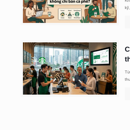
Kh
kỹ
C
t
Từ
th