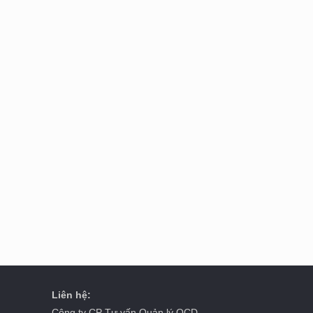
Liên hệ:
Công ty CP Tư vấn Quản lý OCD