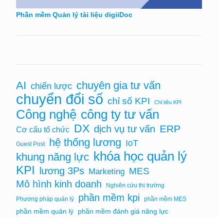
Phần mềm Quản lý tài liệu digiiDoc
AI
chuyên gia tư vấn
chiến lược
chuyển đổi số
chỉ số KPI
Chỉ tiêu KPI
Công nghệ
công ty tư vấn
DX
ERP
dịch vụ tư vấn
Cơ cấu tổ chức
hệ thống lương
IoT
Guest Post
khóa học quản lý
khung năng lực
KPI
lương 3Ps
MES
Marketing
Mô hình kinh doanh
Nghiên cứu thị trường
phần mềm kpi
Phương pháp quản lý
phần mềm MES
phần mềm quản lý
phần mềm đánh giá năng lực