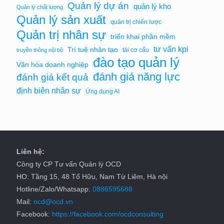
Quản lý dự án
quản lý kho
Quản lý chất lượng
Quản lý sản xuất
quản trị chiến lược
Quản trị nhân sự
triển khai phần mềm
tư vấn kpi
Trí tuệ nhân tạo
tái cơ cấu
truyền thông nội bộ
đào tạo quản lý
Văn hóa doanh nghiệp
đánh giá năng lực
đánh giá kết quả
định biên nhân sự
Ứng dụng AI
Liên hệ:
Công ty CP Tư vấn Quản lý OCD
HO: Tầng 15, 48 Tố Hữu, Nam Từ Liêm, Hà nội
Hotline/Zalo/Whatsapp:
0886595688
Mail:
ocd@ocd.vn
Facebook:
https://facebook.com/ocdconsulting