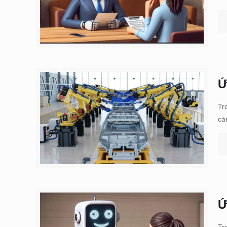
Ứ
Tr
cà
Ứ
Tr