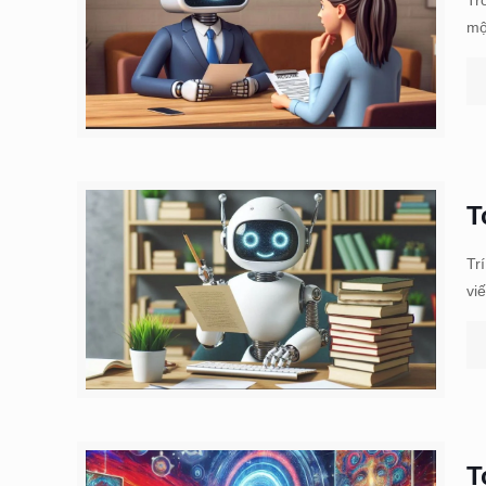
mộ
T
Tr
vi
T