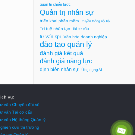
quản trị chiến lược
Quản trị nhân sự
triển khai phần mềm
truyền thông nội bộ
Trí tuệ nhân tạo
tái cơ cấu
tư vấn kpi
Văn hóa doanh nghiệp
đào tạo quản lý
đánh giá kết quả
đánh giá năng lực
định biên nhân sự
Ứng dụng AI
ịch vụ:
ư vấn Chuyển đổi số
ư vấn Tái cơ cấu
ư vấn Hệ thống Quản lý
ghiên cứu thị trường
ào tạo Quản lý