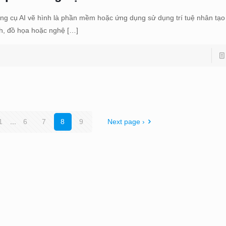
ng cụ AI vẽ hình là phần mềm hoặc ứng dụng sử dụng trí tuệ nhân tạo 
h, đồ họa hoặc nghệ
[…]
1
...
6
7
8
9
Next page ›