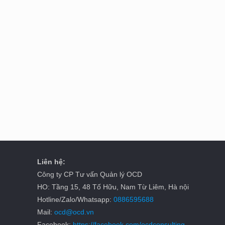
Liên hệ:
Công ty CP Tư vấn Quản lý OCD
HO: Tầng 15, 48 Tố Hữu, Nam Từ Liêm, Hà nội
Hotline/Zalo/Whatsapp:
0886595688
Mail:
ocd@ocd.vn
Facebook:
https://facebook.com/ocdconsulting