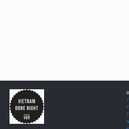
D
T
T
T
N
Đ