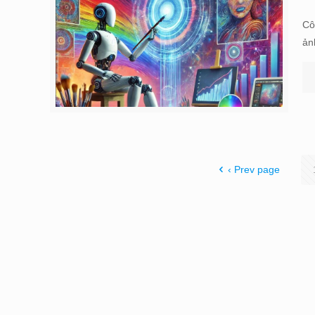
Cô
ản
‹ Prev page