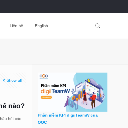
Liên hệ
English
Show all
thế nào?
Phần mềm KPI digiiTeamW của
 hầu hết các
OOC