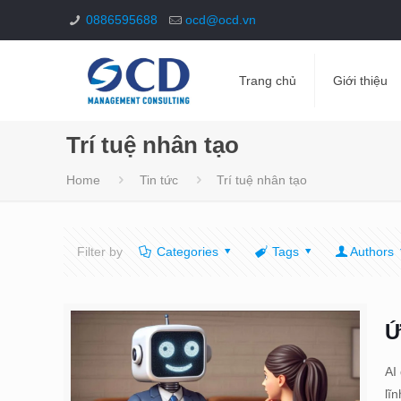
0886595688
ocd@ocd.vn
Trang chủ
Giới thiệu
Trí tuệ nhân tạo
Home
Tin tức
Trí tuệ nhân tạo
Filter by
Categories
Tags
Authors
Ứ
AI
lĩ