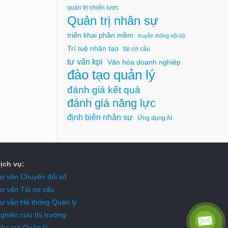
quản trị chiến lược
Quản trị nhân sự
triển khai phần mềm
truyền thông nội bộ
Trí tuệ nhân tạo
tái cơ cấu
tư vấn kpi
Văn hóa doanh nghiệp
đào tạo quản lý
đánh giá kết quả
đánh giá năng lực
định biên nhân sự
Ứng dụng AI
ịch vụ:
ư vấn Chuyển đổi số
ư vấn Tái cơ cấu
ư vấn Hệ thống Quản lý
ghiên cứu thị trường
ào tạo Quản lý