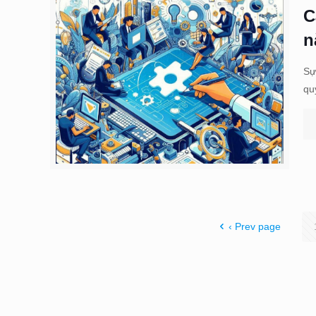
C
n
Sự
qu
‹ Prev page