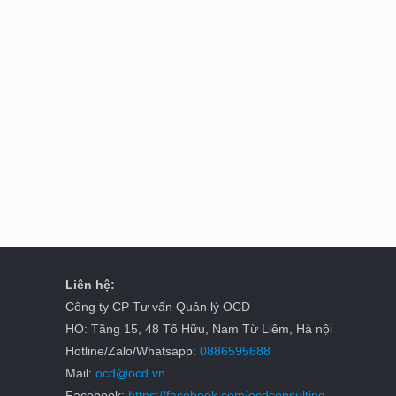
Liên hệ:
Công ty CP Tư vấn Quản lý OCD
HO: Tầng 15, 48 Tố Hữu, Nam Từ Liêm, Hà nội
Hotline/Zalo/Whatsapp:
0886595688
Mail:
ocd@ocd.vn
Facebook:
https://facebook.com/ocdconsulting