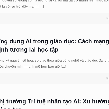
 nguyên số không còn là tương lai xa vời mà đã trở thành hiện thực số
ệt là với sự trỗi dậy mạnh
[…]
ng dụng AI trong giáo dục: Cách mạng
ịnh tương lai học tập
ong kỷ nguyên số hóa, sự giao thoa giữa công nghệ và giáo dục đang 
ớc chuyển mình mạnh mẽ hơn bao giờ
[…]
hị trường Trí tuệ nhân tạo AI: Xu hướn