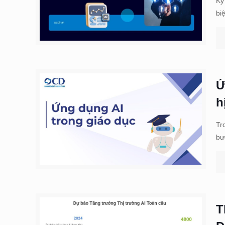
Kỷ
bi
Ứ
h
Tr
bư
T