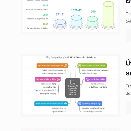
Đ
Th
(A
Ứ
s
Tr
dụ