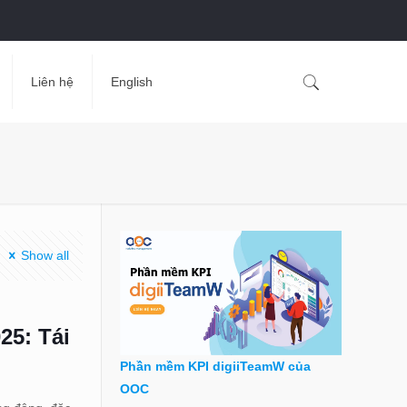
Liên hệ
English
Show all
25: Tái
Phần mềm KPI digiiTeamW của
OOC