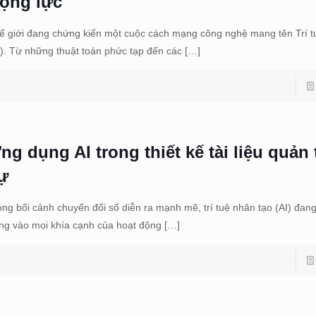
ộng lực
ế giới đang chứng kiến một cuộc cách mạng công nghệ mang tên Trí t
I). Từ những thuật toán phức tạp đến các
[…]
ng dụng AI trong thiết kế tài liệu quản 
ự
ong bối cảnh chuyển đổi số diễn ra mạnh mẽ, trí tuệ nhân tạo (AI) đan
ng vào mọi khía cạnh của hoạt động
[…]