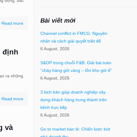
ng động, đặc
Bài viết mới
Read more
Channel conflict in FMCG: Nguyên
nhân và cách giải quyết triệt để
6 August, 2026
 định
S&OP trong chuỗi F&B: Giải bài toán
“cháy hàng giờ vàng – tồn kho giờ ế”
tạo ra những
6 August, 2026
3 kịch bản giúp doanh nghiệp xây
Read more
dựng khách hàng trung thành trên
kênh trực tiếp
6 August, 2026
g và
Go to market bán lẻ: Chiến lược bứt
phá doanh thu