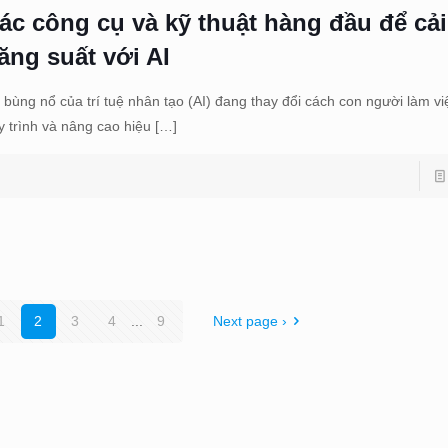
ác công cụ và kỹ thuật hàng đầu để cải
ăng suất với AI
 bùng nổ của trí tuệ nhân tạo (AI) đang thay đổi cách con người làm vi
y trình và nâng cao hiệu
[…]
1
2
3
4
...
9
Next page ›