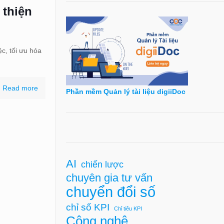
 thiện
ệc, tối ưu hóa
Read more
Phần mềm Quản lý tài liệu digiiDoc
AI
chiến lược
chuyên gia tư vấn
chuyển đổi số
chỉ số KPI
Chỉ tiêu KPI
Công nghệ