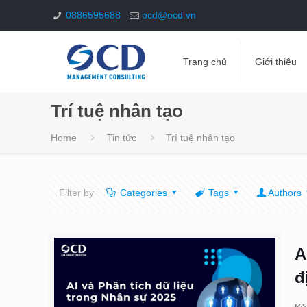
0886595688
ocd@ocd.vn
Trang chủ
Giới thiệu
Trí tuệ nhân tạo
Home
Tin tức
Trí tuệ nhân tạo
Filter by
Categories
Tags
Authors
A
đ