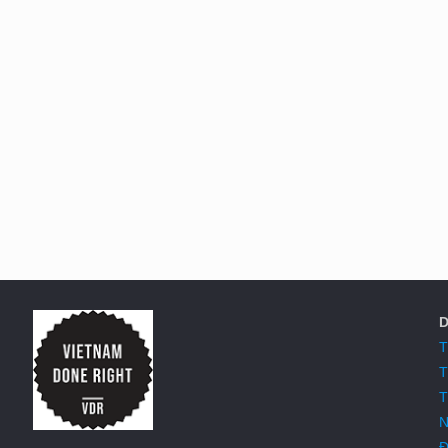
D
T
T
T
N
Đ