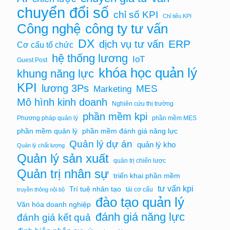
chuyển đổi số
chỉ số KPI
Chỉ tiêu KPI
Công nghệ
công ty tư vấn
DX
ERP
dịch vụ tư vấn
Cơ cấu tổ chức
hệ thống lương
IoT
Guest Post
khóa học quản lý
khung năng lực
KPI
lương 3Ps
MES
Marketing
Mô hình kinh doanh
Nghiên cứu thị trường
phần mềm kpi
Phương pháp quản lý
phần mềm MES
phần mềm quản lý
phần mềm đánh giá năng lực
Quản lý dự án
quản lý kho
Quản lý chất lượng
Quản lý sản xuất
quản trị chiến lược
Quản trị nhân sự
triển khai phần mềm
tư vấn kpi
Trí tuệ nhân tạo
tái cơ cấu
truyền thông nội bộ
đào tạo quản lý
Văn hóa doanh nghiệp
đánh giá năng lực
đánh giá kết quả