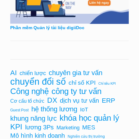
Phần mềm Quản lý tài liệu digiiDoc
AI
chuyên gia tư vấn
chiến lược
chuyển đổi số
chỉ số KPI
Chỉ tiêu KPI
Công nghệ
công ty tư vấn
DX
ERP
dịch vụ tư vấn
Cơ cấu tổ chức
hệ thống lương
IoT
Guest Post
khóa học quản lý
khung năng lực
KPI
lương 3Ps
MES
Marketing
Mô hình kinh doanh
Nghiên cứu thị trường