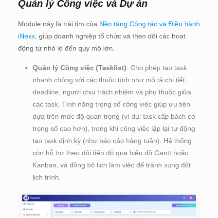
Quản lý Công việc và Dự án
Module này là trái tim của
Nền tảng Cộng tác và Điều hành
iNexx
, giúp doanh nghiệp tổ chức và theo dõi các hoạt
động từ nhỏ lẻ đến quy mô lớn.
Quản lý Công việc (Tasklist)
: Cho phép tạo task
nhanh chóng với các thuộc tính như mô tả chi tiết,
deadline, người chịu trách nhiệm và phụ thuộc giữa
các task. Tính năng trọng số công việc giúp ưu tiên
dựa trên mức độ quan trọng (ví dụ: task cấp bách có
trọng số cao hơn), trong khi công việc lặp lại tự động
tạo task định kỳ (như báo cáo hàng tuần). Hệ thống
còn hỗ trợ theo dõi tiến độ qua biểu đồ Gantt hoặc
Kanban, và đồng bộ lịch làm việc để tránh xung đột
lịch trình.