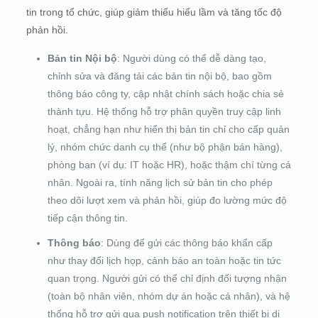
tin trong tổ chức, giúp giảm thiểu hiểu lầm và tăng tốc độ
phản hồi.
Bản tin Nội bộ
: Người dùng có thể dễ dàng tạo,
chỉnh sửa và đăng tải các bản tin nội bộ, bao gồm
thông báo công ty, cập nhật chính sách hoặc chia sẻ
thành tựu. Hệ thống hỗ trợ phân quyền truy cập linh
hoạt, chẳng hạn như hiển thị bản tin chỉ cho cấp quản
lý, nhóm chức danh cụ thể (như bộ phận bán hàng),
phòng ban (ví dụ: IT hoặc HR), hoặc thậm chí từng cá
nhân. Ngoài ra, tính năng lịch sử bản tin cho phép
theo dõi lượt xem và phản hồi, giúp đo lường mức độ
tiếp cận thông tin.
Thông báo
: Dùng để gửi các thông báo khẩn cấp
như thay đổi lịch họp, cảnh báo an toàn hoặc tin tức
quan trọng. Người gửi có thể chỉ định đối tượng nhận
(toàn bộ nhân viên, nhóm dự án hoặc cá nhân), và hệ
thống hỗ trợ gửi qua push notification trên thiết bị di