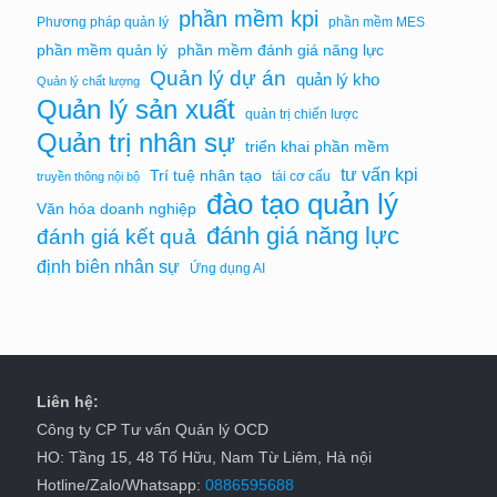
phần mềm kpi
Phương pháp quản lý
phần mềm MES
phần mềm quản lý
phần mềm đánh giá năng lực
Quản lý dự án
quản lý kho
Quản lý chất lượng
Quản lý sản xuất
quản trị chiến lược
Quản trị nhân sự
triển khai phần mềm
tư vấn kpi
Trí tuệ nhân tạo
tái cơ cấu
truyền thông nội bộ
đào tạo quản lý
Văn hóa doanh nghiệp
đánh giá năng lực
đánh giá kết quả
định biên nhân sự
Ứng dụng AI
Liên hệ:
Công ty CP Tư vấn Quản lý OCD
HO: Tầng 15, 48 Tố Hữu, Nam Từ Liêm, Hà nội
Hotline/Zalo/Whatsapp:
0886595688