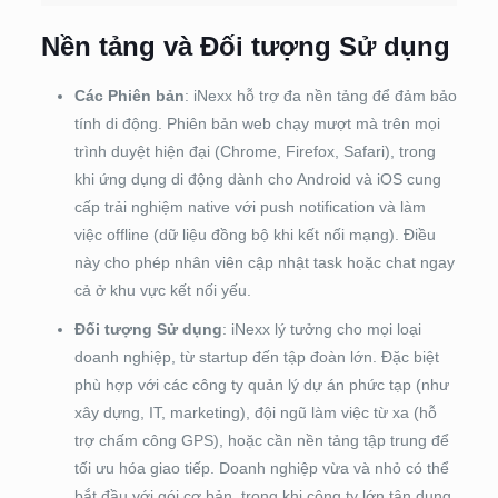
Nền tảng và Đối tượng Sử dụng
Các Phiên bản
: iNexx hỗ trợ đa nền tảng để đảm bảo
tính di động. Phiên bản web chạy mượt mà trên mọi
trình duyệt hiện đại (Chrome, Firefox, Safari), trong
khi ứng dụng di động dành cho Android và iOS cung
cấp trải nghiệm native với push notification và làm
việc offline (dữ liệu đồng bộ khi kết nối mạng). Điều
này cho phép nhân viên cập nhật task hoặc chat ngay
cả ở khu vực kết nối yếu.
Đối tượng Sử dụng
: iNexx lý tưởng cho mọi loại
doanh nghiệp, từ startup đến tập đoàn lớn. Đặc biệt
phù hợp với các công ty quản lý dự án phức tạp (như
xây dựng, IT, marketing), đội ngũ làm việc từ xa (hỗ
trợ chấm công GPS), hoặc cần nền tảng tập trung để
tối ưu hóa giao tiếp. Doanh nghiệp vừa và nhỏ có thể
bắt đầu với gói cơ bản, trong khi công ty lớn tận dụng