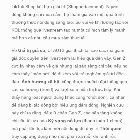
TikTok Shop kết hợp giải trí (Shoppertainment). Người
dùng không chỉ mua sắm; họ tham gia vào một quá trình
thưởng thức nội dung sáng tạo. Sự vui vẻ khi tương tác với
KOL thông qua livestream tạo ra một cú hích tâm lý mạnh
mẽ hơn cả nhu cầu mua sắm thực tế.
Về
Giá trị giá cả
, UTAUT2 giải thích tại sao các mã giảm
giá độc quyền trên livestream lại hiệu quả đến vậy. Gen Z
cực kỳ nhạy cảm về giá nhưng lại sẵn sàng chi tiêu nếu họ
cảm thấy “món hời” đó đi kèm với trải nghiệm giải trí độc
đáo.
Ảnh hưởng xã hội
cũng được khuếch đại thông qua
các xu hướng (trend) và lượt xem hiển thị trực tiếp. Khi
thấy hàng loạt người dùng khác cùng “chốt đơn”, cá nhân
dễ dàng bị tác động bởi hiệu ứng đám đông. Nghiên cứu
này chỉ ra rằng, để giữ chân Gen Z, các nền tảng không
chỉ cần tối ưu hóa
Kỳ vọng nỗ lực
(thanh toán 1 chạm)
mà phải liên tục làm mới nội dung để duy trì
Thói quen
truy cập ứng dụng như một phản xạ mỗi khi rảnh rỗi.