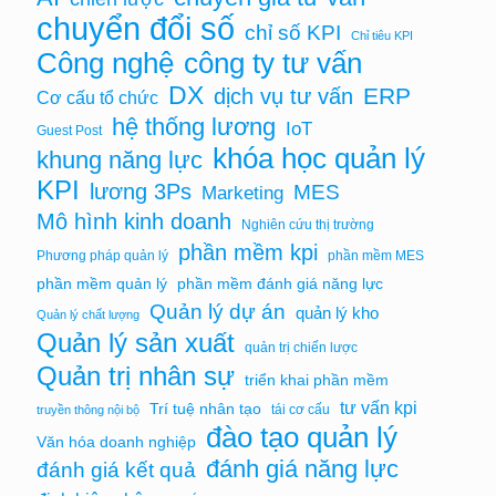
chuyển đổi số
chỉ số KPI
Chỉ tiêu KPI
Công nghệ
công ty tư vấn
DX
ERP
dịch vụ tư vấn
Cơ cấu tổ chức
hệ thống lương
IoT
Guest Post
khóa học quản lý
khung năng lực
KPI
lương 3Ps
MES
Marketing
Mô hình kinh doanh
Nghiên cứu thị trường
phần mềm kpi
Phương pháp quản lý
phần mềm MES
phần mềm quản lý
phần mềm đánh giá năng lực
Quản lý dự án
quản lý kho
Quản lý chất lượng
Quản lý sản xuất
quản trị chiến lược
Quản trị nhân sự
triển khai phần mềm
tư vấn kpi
Trí tuệ nhân tạo
tái cơ cấu
truyền thông nội bộ
đào tạo quản lý
Văn hóa doanh nghiệp
đánh giá năng lực
đánh giá kết quả