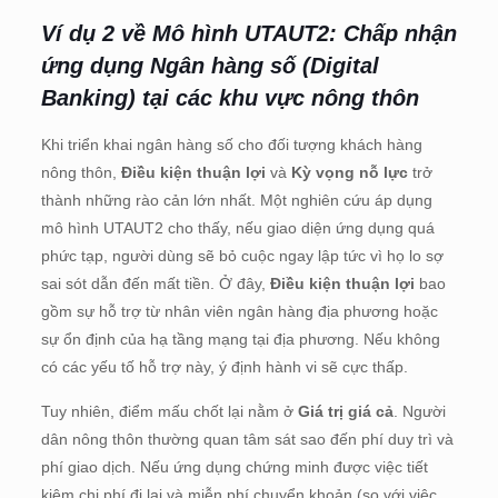
Ví dụ 2 về Mô hình UTAUT2: Chấp nhận
ứng dụng Ngân hàng số (Digital
Banking) tại các khu vực nông thôn
Khi triển khai ngân hàng số cho đối tượng khách hàng
nông thôn,
Điều kiện thuận lợi
và
Kỳ vọng nỗ lực
trở
thành những rào cản lớn nhất. Một nghiên cứu áp dụng
mô hình UTAUT2 cho thấy, nếu giao diện ứng dụng quá
phức tạp, người dùng sẽ bỏ cuộc ngay lập tức vì họ lo sợ
sai sót dẫn đến mất tiền. Ở đây,
Điều kiện thuận lợi
bao
gồm sự hỗ trợ từ nhân viên ngân hàng địa phương hoặc
sự ổn định của hạ tầng mạng tại địa phương. Nếu không
có các yếu tố hỗ trợ này, ý định hành vi sẽ cực thấp.
Tuy nhiên, điểm mấu chốt lại nằm ở
Giá trị giá cả
. Người
dân nông thôn thường quan tâm sát sao đến phí duy trì và
phí giao dịch. Nếu ứng dụng chứng minh được việc tiết
kiệm chi phí đi lại và miễn phí chuyển khoản (so với việc