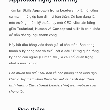
Tóm lại,
Skills Approach trong Leadership
là một công
cụ mạnh mẽ giúp bạn định vị bản thân. Dù bạn đang là
một trưởng nhóm kỹ thuật hay một CEO, việc cân bằng
giữa
Technical
,
Human
và
Conceptual
skills là chìa khóa
để dẫn dắt đội ngũ thành công.
Hãy bắt đầu bằng việc đánh giá lại bản thân: Bạn đang
mạnh ở kỹ năng nào và thiếu sót ở đâu? Đừng quên rằng,
kỹ năng con người (Human skill) là cầu nối quan trọng
nhất ở mọi cấp độ.
Bạn muốn tìm hiểu sâu hơn về các phong cách lãnh đạo
khác? Hãy tham khảo thêm bài viết về
Lãnh đạo theo
tình huống (Situational Leadership)
trên website của
chúng tôi.
Đọc thêm