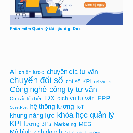
Phần mềm Quản lý tài liệu digiiDoc
chuyên gia tư vấn
AI
chiến lược
chuyển đổi số
chỉ số KPI
Chỉ tiêu KPI
Công nghệ
công ty tư vấn
DX
ERP
dịch vụ tư vấn
Cơ cấu tổ chức
hệ thống lương
IoT
Guest Post
khóa học quản lý
khung năng lực
KPI
lương 3Ps
MES
Marketing
Mô hình kinh doanh
Nghiên cứu thị trường