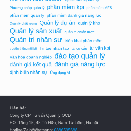
phần mềm kpi
Phương pháp quản lý
phần mềm MES
phần mềm quản lý
phần mềm đánh giá năng lực
Quản lý dự án
quản lý kho
Quản lý chất lượng
Quản lý sản xuất
quản trị chiến lược
Quản trị nhân sự
triển khai phần mềm
tư vấn kpi
Trí tuệ nhân tạo
tái cơ cấu
truyền thông nội bộ
đào tạo quản lý
Văn hóa doanh nghiệp
đánh giá năng lực
đánh giá kết quả
định biên nhân sự
Ứng dụng AI
Liên hệ:
Công ty CP Tư vấn Quản lý OCD
HO: Tầng 15, 48 Tố Hữu, Nam Từ Liêm, Hà nội
Hotline/Zalo/Whatsapp:
0886595688