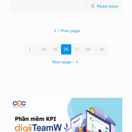
Read more
‹ Prev page
1
...
24
25
26
27
28
...
42
Next page ›