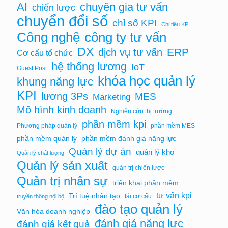
AI
chuyên gia tư vấn
chiến lược
chuyển đổi số
chỉ số KPI
Chỉ tiêu KPI
Công nghệ
công ty tư vấn
DX
ERP
dịch vụ tư vấn
Cơ cấu tổ chức
hệ thống lương
IoT
Guest Post
khóa học quản lý
khung năng lực
KPI
lương 3Ps
MES
Marketing
Mô hình kinh doanh
Nghiên cứu thị trường
phần mềm kpi
Phương pháp quản lý
phần mềm MES
phần mềm quản lý
phần mềm đánh giá năng lực
Quản lý dự án
quản lý kho
Quản lý chất lượng
Quản lý sản xuất
quản trị chiến lược
Quản trị nhân sự
triển khai phần mềm
tư vấn kpi
Trí tuệ nhân tạo
tái cơ cấu
truyền thông nội bộ
đào tạo quản lý
Văn hóa doanh nghiệp
đánh giá năng lực
đánh giá kết quả