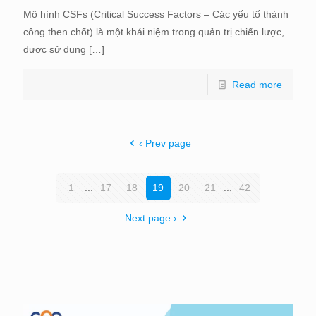
Mô hình CSFs (Critical Success Factors – Các yếu tố thành
công then chốt) là một khái niệm trong quản trị chiến lược,
được sử dụng
[…]
Read more
‹ Prev page
1
...
17
18
19
20
21
...
42
Next page ›