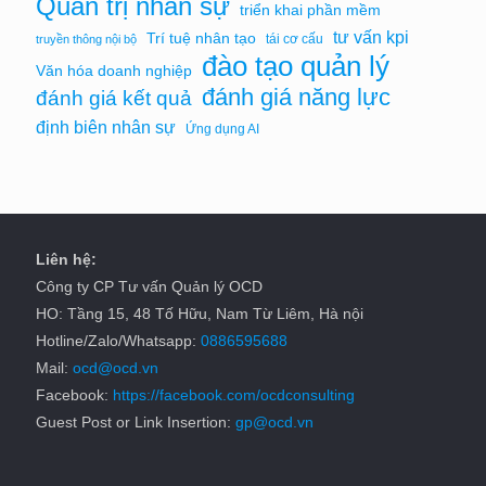
Quản trị nhân sự
triển khai phần mềm
tư vấn kpi
Trí tuệ nhân tạo
tái cơ cấu
truyền thông nội bộ
đào tạo quản lý
Văn hóa doanh nghiệp
đánh giá năng lực
đánh giá kết quả
định biên nhân sự
Ứng dụng AI
Liên hệ:
Công ty CP Tư vấn Quản lý OCD
HO: Tầng 15, 48 Tố Hữu, Nam Từ Liêm, Hà nội
Hotline/Zalo/Whatsapp:
0886595688
Mail:
ocd@ocd.vn
Facebook:
https://facebook.com/ocdconsulting
Guest Post or Link Insertion:
gp@ocd.vn