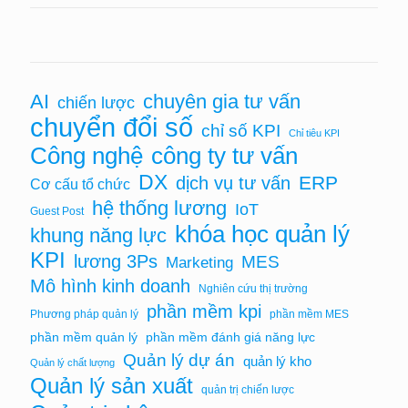
AI
chuyên gia tư vấn
chiến lược
chuyển đổi số
chỉ số KPI
Chỉ tiêu KPI
Công nghệ
công ty tư vấn
DX
ERP
dịch vụ tư vấn
Cơ cấu tổ chức
hệ thống lương
IoT
Guest Post
khóa học quản lý
khung năng lực
KPI
lương 3Ps
MES
Marketing
Mô hình kinh doanh
Nghiên cứu thị trường
phần mềm kpi
Phương pháp quản lý
phần mềm MES
phần mềm quản lý
phần mềm đánh giá năng lực
Quản lý dự án
quản lý kho
Quản lý chất lượng
Quản lý sản xuất
quản trị chiến lược