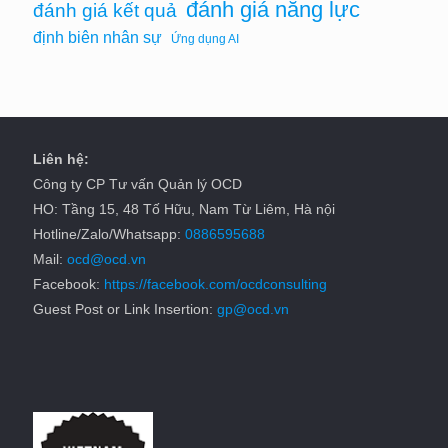
đánh giá năng lực
đánh giá kết quả
định biên nhân sự
Ứng dụng AI
Liên hệ:
Công ty CP Tư vấn Quản lý OCD
HO: Tầng 15, 48 Tố Hữu, Nam Từ Liêm, Hà nội
Hotline/Zalo/Whatsapp:
0886595688
Mail:
ocd@ocd.vn
Facebook:
https://facebook.com/ocdconsulting
Guest Post or Link Insertion:
gp@ocd.vn