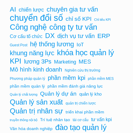
chuyên gia tư vấn
AI
chiến lược
chuyển đổi số
chỉ số KPI
Chỉ tiêu KPI
Công nghệ
công ty tư vấn
DX
ERP
dịch vụ tư vấn
Cơ cấu tổ chức
hệ thống lương
IoT
Guest Post
khóa học quản lý
khung năng lực
KPI
lương 3Ps
MES
Marketing
Mô hình kinh doanh
Nghiên cứu thị trường
phần mềm kpi
Phương pháp quản lý
phần mềm MES
phần mềm quản lý
phần mềm đánh giá năng lực
Quản lý dự án
quản lý kho
Quản lý chất lượng
Quản lý sản xuất
quản trị chiến lược
Quản trị nhân sự
triển khai phần mềm
tư vấn kpi
Trí tuệ nhân tạo
tái cơ cấu
truyền thông nội bộ
đào tạo quản lý
Văn hóa doanh nghiệp