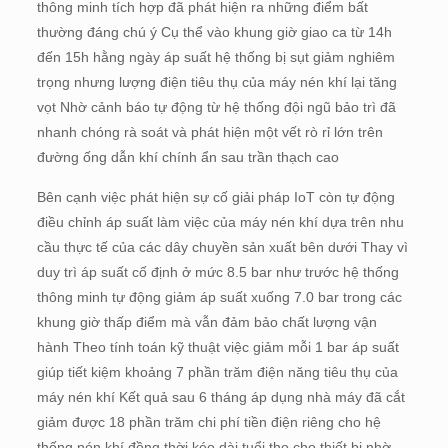
thông minh tích hợp đã phát hiện ra những điểm bất
thường đáng chú ý Cụ thể vào khung giờ giao ca từ 14h
đến 15h hằng ngày áp suất hệ thống bị sụt giảm nghiêm
trọng nhưng lượng điện tiêu thụ của máy nén khí lại tăng
vọt Nhờ cảnh báo tự động từ hệ thống đội ngũ bảo trì đã
nhanh chóng rà soát và phát hiện một vết rò rỉ lớn trên
đường ống dẫn khí chính ẩn sau trần thạch cao
Bên cạnh việc phát hiện sự cố giải pháp IoT còn tự động
điều chỉnh áp suất làm việc của máy nén khí dựa trên nhu
cầu thực tế của các dây chuyền sản xuất bên dưới Thay vì
duy trì áp suất cố định ở mức 8.5 bar như trước hệ thống
thông minh tự động giảm áp suất xuống 7.0 bar trong các
khung giờ thấp điểm mà vẫn đảm bảo chất lượng vận
hành Theo tính toán kỹ thuật việc giảm mỗi 1 bar áp suất
giúp tiết kiệm khoảng 7 phần trăm điện năng tiêu thụ của
máy nén khí Kết quả sau 6 tháng áp dụng nhà máy đã cắt
giảm được 18 phần trăm chi phí tiền điện riêng cho hệ
thống nén khí đồng thời kéo dài tuổi thọ cho thiết bị nhờ