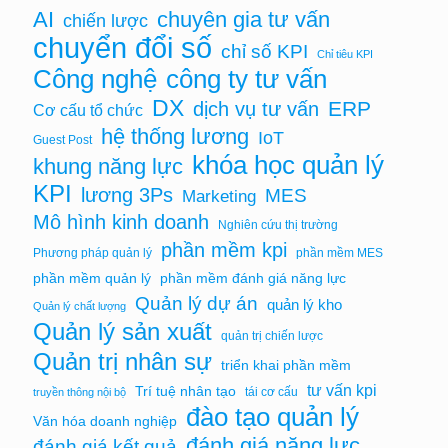
AI
chuyên gia tư vấn
chiến lược
chuyển đổi số
chỉ số KPI
Chỉ tiêu KPI
Công nghệ
công ty tư vấn
DX
ERP
dịch vụ tư vấn
Cơ cấu tổ chức
hệ thống lương
IoT
Guest Post
khóa học quản lý
khung năng lực
KPI
lương 3Ps
MES
Marketing
Mô hình kinh doanh
Nghiên cứu thị trường
phần mềm kpi
Phương pháp quản lý
phần mềm MES
phần mềm quản lý
phần mềm đánh giá năng lực
Quản lý dự án
quản lý kho
Quản lý chất lượng
Quản lý sản xuất
quản trị chiến lược
Quản trị nhân sự
triển khai phần mềm
tư vấn kpi
Trí tuệ nhân tạo
tái cơ cấu
truyền thông nội bộ
đào tạo quản lý
Văn hóa doanh nghiệp
đánh giá năng lực
đánh giá kết quả