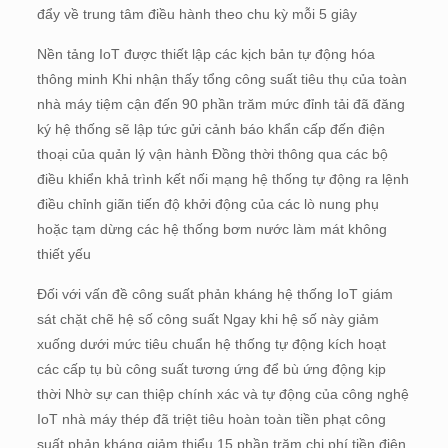
đẩy về trung tâm điều hành theo chu kỳ mỗi 5 giây
Nền tảng IoT được thiết lập các kịch bản tự động hóa
thông minh Khi nhận thấy tổng công suất tiêu thụ của toàn
nhà máy tiệm cận đến 90 phần trăm mức đỉnh tải đã đăng
ký hệ thống sẽ lập tức gửi cảnh báo khẩn cấp đến điện
thoại của quản lý vận hành Đồng thời thông qua các bộ
điều khiển khả trình kết nối mạng hệ thống tự động ra lệnh
điều chỉnh giãn tiến độ khởi động của các lò nung phụ
hoặc tạm dừng các hệ thống bơm nước làm mát không
thiết yếu
Đối với vấn đề công suất phản kháng hệ thống IoT giám
sát chặt chẽ hệ số công suất Ngay khi hệ số này giảm
xuống dưới mức tiêu chuẩn hệ thống tự động kích hoạt
các cấp tụ bù công suất tương ứng để bù ứng động kịp
thời Nhờ sự can thiệp chính xác và tự động của công nghệ
IoT nhà máy thép đã triệt tiêu hoàn toàn tiền phạt công
suất phản kháng giảm thiểu 15 phần trăm chi phí tiền điện