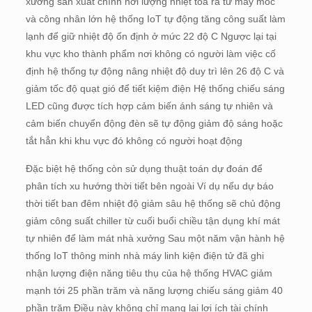
xưởng sản xuất chính nơi lượng nhiệt tỏa ra từ máy móc
và công nhân lớn hệ thống IoT tự động tăng công suất làm
lạnh để giữ nhiệt độ ổn định ở mức 22 độ C Ngược lại tại
khu vực kho thành phẩm nơi không có người làm việc cố
định hệ thống tự động nâng nhiệt độ duy trì lên 26 độ C và
giảm tốc độ quạt gió để tiết kiệm điện Hệ thống chiếu sáng
LED cũng được tích hợp cảm biến ánh sáng tự nhiên và
cảm biến chuyển động đèn sẽ tự động giảm độ sáng hoặc
tắt hẳn khi khu vực đó không có người hoạt động
Đặc biệt hệ thống còn sử dụng thuật toán dự đoán để
phân tích xu hướng thời tiết bên ngoài Ví dụ nếu dự báo
thời tiết ban đêm nhiệt độ giảm sâu hệ thống sẽ chủ động
giảm công suất chiller từ cuối buổi chiều tận dụng khí mát
tự nhiên để làm mát nhà xưởng Sau một năm vận hành hệ
thống IoT thông minh nhà máy linh kiện điện tử đã ghi
nhận lượng điện năng tiêu thụ của hệ thống HVAC giảm
mạnh tới 25 phần trăm và năng lượng chiếu sáng giảm 40
phần trăm Điều này không chỉ mang lại lợi ích tài chính