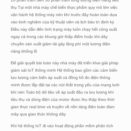
20 phần trăm đến 30 phần trăm tổng lượng điện năng tiêu
thụ Tại một nhà máy chế biến thực phẩm quy mô lớn việc
vận hành hệ thống máy nén khí trước đây hoàn toàn dựa
vào kinh nghiệm của kỹ thuật viên và lịch bảo trì định kỳ
Điều này dẫn đến tình trạng máy luôn chạy hết công suất
ngay cả trong các khung giờ thấp điểm hoặc khi dây
chuyền sản xuất giảm tải gây lãng phí một lượng điện
năng khổng lồ
Để giải quyết bài toán này nhà máy đã triển khai giải pháp
giám sát IoT thông minh Hệ thống bao gồm các cảm biến
lưu lượng cảm biến áp suất và đồng hồ đo điện thông
minh được lắp đặt tại các nút thắt trọng yếu của mạng lưới
khí nén Toàn bộ dữ liệu về áp suất đầu ra lưu lượng khí
tiêu thụ và dòng điện của motor được thu thập theo thời
gian thực real time và truyền về nền tảng điện toán đám
mây qua giao thức không dây
Khi hệ thống IoT đi vào hoạt động phần mềm phân tích