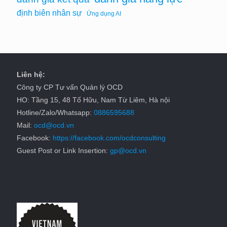
định biên nhân sự
Ứng dụng AI
Liên hệ:
Công ty CP Tư vấn Quản lý OCD
HO: Tầng 15, 48 Tố Hữu, Nam Từ Liêm, Hà nội
Hotline/Zalo/Whatsapp:
0886595688
Mail:
ocd@ocd.vn
Facebook:
https://facebook.com/ocdconsulting
Guest Post or Link Insertion:
gp@ocd.vn