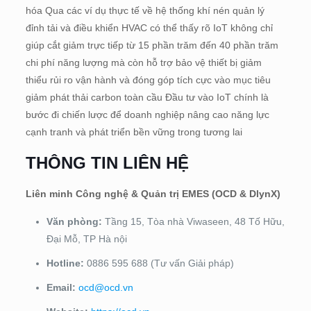
hóa Qua các ví dụ thực tế về hệ thống khí nén quản lý
đỉnh tải và điều khiển HVAC có thể thấy rõ IoT không chỉ
giúp cắt giảm trực tiếp từ 15 phần trăm đến 40 phần trăm
chi phí năng lượng mà còn hỗ trợ bảo vệ thiết bị giảm
thiểu rủi ro vận hành và đóng góp tích cực vào mục tiêu
giảm phát thải carbon toàn cầu Đầu tư vào IoT chính là
bước đi chiến lược để doanh nghiệp nâng cao năng lực
cạnh tranh và phát triển bền vững trong tương lai
THÔNG TIN LIÊN HỆ
Liên minh Công nghệ & Quản trị EMES (OCD & DlynX)
Văn phòng:
Tầng 15, Tòa nhà Viwaseen, 48 Tố Hữu,
Đại Mỗ, TP Hà nội
Hotline:
0886 595 688
(Tư vấn Giải pháp)
Email:
ocd@ocd.vn