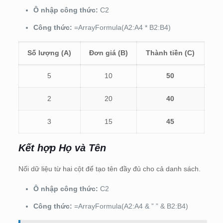
Ô nhập công thức:
C2
Công thức:
=ArrayFormula(A2:A4 * B2:B4)
Số lượng (A)
Đơn giá (B)
Thành tiền (C)
5
10
50
2
20
40
3
15
45
Kết hợp Họ và Tên
Nối dữ liệu từ hai cột để tạo tên đầy đủ cho cả danh sách.
Ô nhập công thức:
C2
Công thức:
=ArrayFormula(A2:A4 & ” ” & B2:B4)