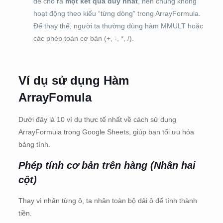
để cho ra
một kết quả duy nhất
, nên chúng không
hoạt động theo kiểu “từng dòng” trong ArrayFormula.
Để thay thế, người ta thường dùng hàm MMULT hoặc
các phép toán cơ bản (+, -, *, /).
Ví dụ sử dụng Hàm
ArrayFomula
Dưới đây là 10 ví dụ thực tế nhất về cách sử dụng
ArrayFormula trong Google Sheets, giúp bạn tối ưu hóa
bảng tính.
Phép tính cơ bản trên hàng (Nhân hai
cột)
Thay vì nhân từng ô, ta nhân toàn bộ dải ô để tính thành
tiền.