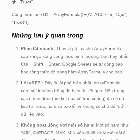
ghi “Trượt”.
Công thức tại ô B1: =ArrayFormula(IF(A1:A10 >= 5, “Đậu”,
“Trượt”))
Những lưu ý quan trọng
Phím tắt nhanh:
Thay vì gõ tay chữ ArrayFormula,
sau khi gõ xong công thức bình thường, bạn hãy nhấn
Ctrl + Shift + Enter
. Google Sheets sẽ tự động bao
bọc công thức đó trong hàm ArrayFormula cho bạn.
Lỗi #REF!:
Đây là lỗi phổ biến nhất. ArrayFormula
cần một khoảng trống để hiển thị kết quả. Nếu trong
các ô bên dưới (nơi kết quả sẽ tràn xuống) đã có dữ
liệu từ trước, hàm sẽ báo lỗi vì không có chỗ để “đổ”
dữ liệu vào.
Không hoạt động với một số hàm:
Một số hàm như
SUM, AVERAGE, MAX, MIN vốn dĩ đã xử lý một dải ô