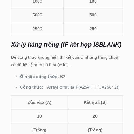
1000
100
5000
500
2500
250
Xử lý hàng trống (IF kết hợp ISBLANK)
Để công thức không hiển thị kết quả ở những hàng chưa
có dữ liệu (tránh số 0 hoặc lỗi).
Ô nhập công thức:
B2
Công thức:
=ArrayFormula(IF(A2:A=””, “”, A2:A * 2))
Đầu vào (A)
Kết quả (B)
10
20
(Trống)
(Trống)