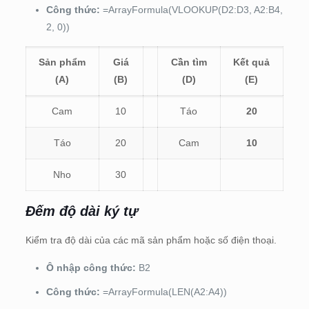
Công thức:
=ArrayFormula(VLOOKUP(D2:D3, A2:B4,
2, 0))
Sản phẩm
Giá
Cần tìm
Kết quả
(A)
(B)
(D)
(E)
Cam
10
Táo
20
Táo
20
Cam
10
Nho
30
Đếm độ dài ký tự
Kiểm tra độ dài của các mã sản phẩm hoặc số điện thoại.
Ô nhập công thức:
B2
Công thức:
=ArrayFormula(LEN(A2:A4))