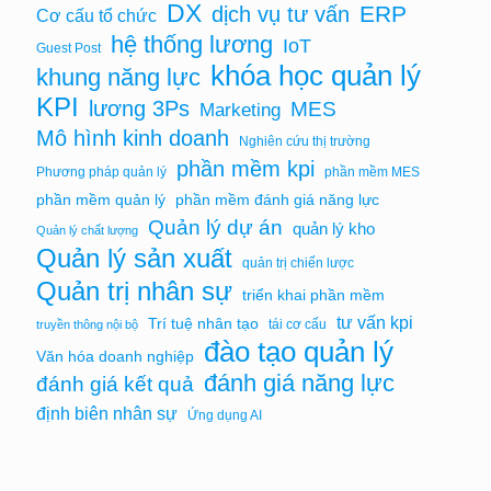
DX
ERP
dịch vụ tư vấn
Cơ cấu tổ chức
hệ thống lương
IoT
Guest Post
khóa học quản lý
khung năng lực
KPI
lương 3Ps
MES
Marketing
Mô hình kinh doanh
Nghiên cứu thị trường
phần mềm kpi
Phương pháp quản lý
phần mềm MES
phần mềm quản lý
phần mềm đánh giá năng lực
Quản lý dự án
quản lý kho
Quản lý chất lượng
Quản lý sản xuất
quản trị chiến lược
Quản trị nhân sự
triển khai phần mềm
tư vấn kpi
Trí tuệ nhân tạo
tái cơ cấu
truyền thông nội bộ
đào tạo quản lý
Văn hóa doanh nghiệp
đánh giá năng lực
đánh giá kết quả
định biên nhân sự
Ứng dụng AI