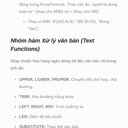
động trong ArrayFormula. Thay vào đó, người ta dùng
toán tử * (thay cho AND) và + (thay cho OR).
Thay vì AND:
IF((A2:A>5) * (B2:B<10), “Đúng”,
“Sai”)
Nhóm hàm Xử lý văn bản (Text
Functions)
Giúp chuẩn hóa hàng ngàn dòng dữ liệu văn bản chỉ trong
tích tắc.
UPPER, LOWER, PROPER:
Chuyển đổi chữ hoa, chữ
thường.
TRIM:
Xóa khoảng trắng thừa.
LEFT, RIGHT, MID:
Trích xuất ký tự.
LEN:
Đếm độ dài chuỗi.
SUBSTITUTE:
Thay thế văn bản.