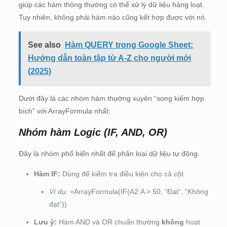
giúp các hàm thông thường có thể xử lý dữ liệu hàng loạt.
Tuy nhiên, không phải hàm nào cũng kết hợp được với nó.
See also
Hàm QUERY trong Google Sheet:
Hướng dẫn toàn tập từ A-Z cho người mới
(2025)
Dưới đây là các nhóm hàm thường xuyên “song kiếm hợp
bích” với ArrayFormula nhất:
Nhóm hàm Logic (IF, AND, OR)
Đây là nhóm phổ biến nhất để phân loại dữ liệu tự động.
Hàm IF:
Dùng để kiểm tra điều kiện cho cả cột.
Ví dụ:
=ArrayFormula(IF(A2:A > 50, “Đạt”, “Không
đạt”))
Lưu ý:
Hàm AND và OR chuẩn thường
không
hoạt