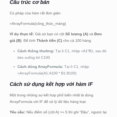
Cấu trúc cơ bản
Cú pháp của hàm rất đơn giản:
=ArrayFormula(công_thức_mảng)
Ví dụ thực tế:
Giả sử bạn có cột
Số lượng (A)
và
Đơn
giá (B)
. Để tính
Thành tiền (C)
cho cả 100 hàng:
Cách thông thường:
Tại ô C1, nhập =A1*B1, sau đó
kéo xuống tới C100.
Cách dùng ArrayFormula:
Tại ô C1, nhập:
=ArrayFormula(A1:A100 * B1:B100)
Cách sử dụng kết hợp với hàm IF
Một trong những sự kết hợp phổ biến nhất là dùng
ArrayFormula với IF để xử lý dữ liệu hàng loạt.
Yêu cầu:
Nếu điểm số (cột A) >= 5 thì ghi “Đậu”, ngược lại