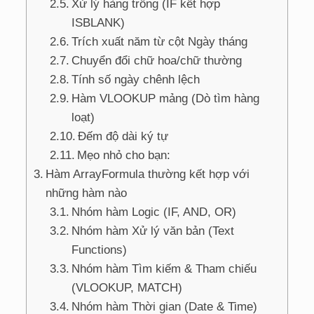
Xử lý hàng trống (IF kết hợp
ISBLANK)
Trích xuất năm từ cột Ngày tháng
Chuyển đổi chữ hoa/chữ thường
Tính số ngày chênh lệch
Hàm VLOOKUP mảng (Dò tìm hàng
loạt)
Đếm độ dài ký tự
Mẹo nhỏ cho bạn:
Hàm ArrayFormula thường kết hợp với
những hàm nào
Nhóm hàm Logic (IF, AND, OR)
Nhóm hàm Xử lý văn bản (Text
Functions)
Nhóm hàm Tìm kiếm & Tham chiếu
(VLOOKUP, MATCH)
Nhóm hàm Thời gian (Date & Time)