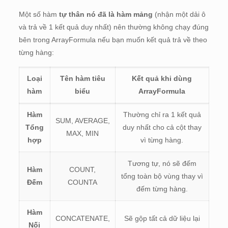
Một số hàm
tự thân nó đã là hàm mảng
(nhận một dải ô
và trả về 1 kết quả duy nhất) nên thường không chạy đúng
bên trong ArrayFormula nếu bạn muốn kết quả trả về theo
từng hàng:
Loại
Tên hàm tiêu
Kết quả khi dùng
hàm
biểu
ArrayFormula
Hàm
Thường chỉ ra 1 kết quả
SUM, AVERAGE,
Tổng
duy nhất cho cả cột thay
MAX, MIN
hợp
vì từng hàng.
Tương tự, nó sẽ đếm
Hàm
COUNT,
tổng toàn bộ vùng thay vì
Đếm
COUNTA
đếm từng hàng.
Hàm
CONCATENATE,
Sẽ gộp tất cả dữ liệu lại
Nối