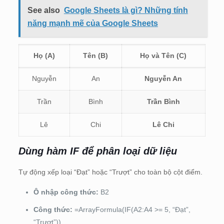
See also
Google Sheets là gì? Những tính
năng mạnh mẽ của Google Sheets
Họ (A)
Tên (B)
Họ và Tên (C)
Nguyễn
An
Nguyễn An
Trần
Bình
Trần Bình
Lê
Chi
Lê Chi
Dùng hàm IF để phân loại dữ liệu
Tự động xếp loại “Đạt” hoặc “Trượt” cho toàn bộ cột điểm.
Ô nhập công thức:
B2
Công thức:
=ArrayFormula(IF(A2:A4 >= 5, “Đạt”,
“Trượt”))