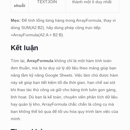
TEXTJOIN
thành một ô duy nhất.
chuỗi
Mẹo:
Để tính tổng từng hàng trong ArrayFormula, thay vì
dùng SUM(A2:B2), hãy dùng phép cộng trực tiếp:
=ArrayFormula(A2:A + B2:B).
Kết luận
Tóm lại,
ArrayFormula
không chỉ là một hàm tính toán
đơn thuần, mà là tư duy xử lý dữ liệu theo mảng giúp bạn
nâng tầm kỹ năng Google Sheets. Việc làm chủ được hàm
này sẽ giúp bạn tiết kiệm tối đa thời gian, hạn chế sai sót
khi thao tác thủ công và giữ cho bảng tính luôn gọn gàng,
linh hoạt. Dù bạn là kế toán, chuyên viên phân tích dữ liệu
hay quản lý kho, ArrayFormula chắc chắn là công cụ mà
bạn không thể bỏ qua để tối ưu hóa quy trình làm việc của
mình.